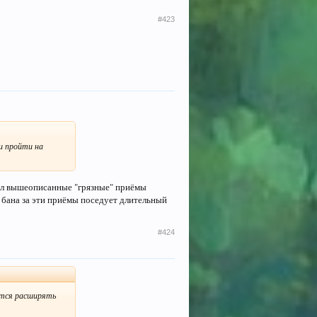
#423
и пройти на
вил вышеописанные "грязные" приёмы
 бана за эти приёмы поседует длительный
#424
ётся расширять