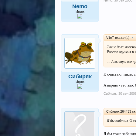
Nemo
,
30 сен 2008
Nemo
Игрок
V1nT сказал(а):
↑
Такие дела можно 
Россию оружия и н
.... А вы тут все 
К счастью, таких 
Сибиряк
Игрок
А варпы - это зло
Сибиряк
,
30 сен 200
Сибиряк;264433 ска
Я бы побанил (Х 
Я бы тоже забанил 