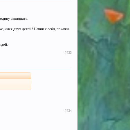
Родину защищать.
е, имея двух детей? Начни с себя, покажи
юдей.
#433
#434