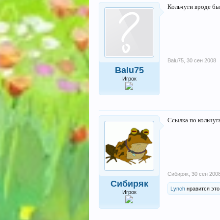
Кольчуги вроде бы
Balu75
,
30 сен 2008
Balu75
Игрок
Ссылка по кольчуг
Сибиряк
,
30 сен 200
Сибиряк
Lynch
нравится это
Игрок