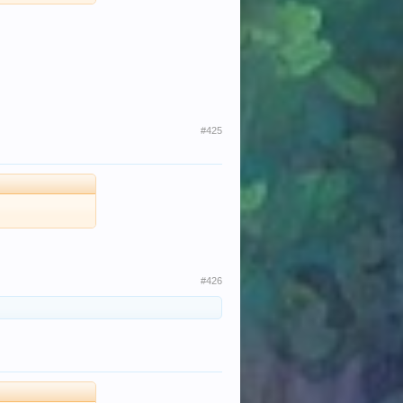
#425
#426