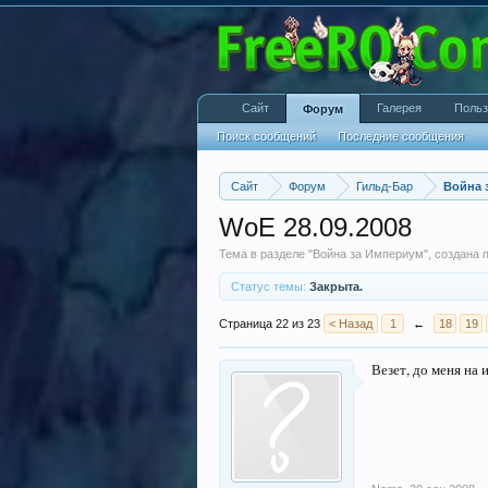
Сайт
Галерея
Польз
Форум
Поиск сообщений
Последние сообщения
Сайт
Форум
Гильд-Бар
Война 
WoE 28.09.2008
Тема в разделе "
Война за Империум
", создана
Статус темы:
Закрыта.
Страница 22 из 23
< Назад
1
←
18
19
Везет, до меня на 