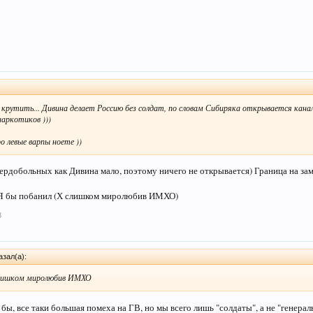
крутить... Дивина делает Россию без солдат, по словам Сибиряка открывается кана
аркотиков )))
про левые варпы ноете ))
сердобольных как Дивина мало, поэтому ничего не открывается) Граница на за
. Я бы побанил (Х слишком миролюбив ИМХО)
8
зал(а):
слишком миролюбив ИМХО
бы, все таки большая помеха на ГВ, но мы всего лишь "солдаты", а не "генерал