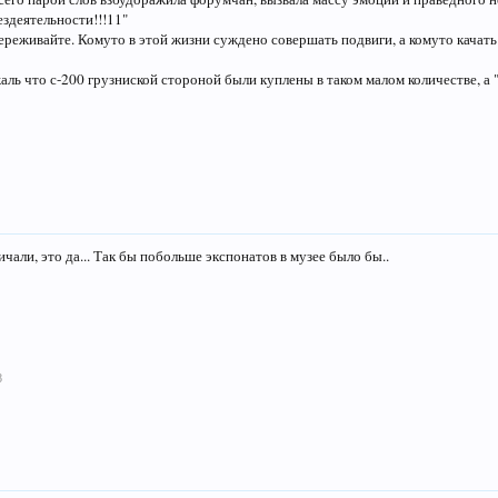
ездеятельности!!!11"
переживайте. Комуто в этой жизни суждено совершать подвиги, а комуто качать
жаль что с-200 грузниской стороной были куплены в таком малом количестве, а
али, это да... Так бы побольше экспонатов в музее было бы..
8