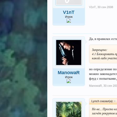
V1nT
,
30 сен 2008
V1nT
Игрок
Да, в правилах ест
Запрещено:
4.1 Блокировать 
какой-либо участо
но определение по
ManowaR
можно законадател
Игрок
флуд с попытками 
ManowaR
,
30 сен 20
Lynch сказал(а):
↑
Не-не... Просто 
засчёт рекрутов из