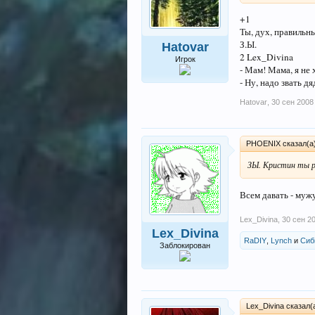
+1
Ты, дух, правильны
З.Ы.
Hatovar
2 Lex_Divina
Игрок
- Мам! Мама, я не 
- Ну, надо звать д
Hatovar
,
30 сен 2008
PHOENIX сказал(а
ЗЫ. Кристин ты 
Всем давать - мужу
Lex_Divina
,
30 сен 2
Lex_Divina
RaDIY
,
Lynch
и
Сиб
Заблокирован
Lex_Divina сказал(