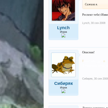
Сажала я.
Респект тебе) Изви
Lynch
,
30 сен 2008
Lynch
Игрок
Опасная!
F
lood must go o
n
А зарплата все ж т
Сибиряк
,
30 сен 200
Сибиряк
Игрок
Дивина умничка, в