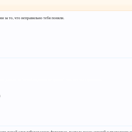
ни за то, что неправильно тебя поняли.
аки деньги за "освобождение от армии", так что ты слукавила)
8
сего парой слов взбудоражила форумчан, вызвала массу эмоций и праведного не