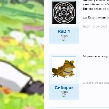
а нас обвинили в б
Ничего ребят, не 
з.ы Кстати очень 
RaDIY
,
30 сен 2008
RaDIY
Игрок
Мерикосы пожаднич
Сибиряк
,
30 сен 200
Сибиряк
Игрок