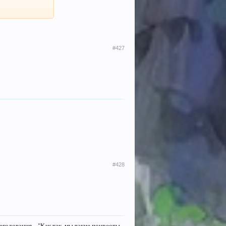
#427
#428
годования... "Как так, мы такие поцреоты,