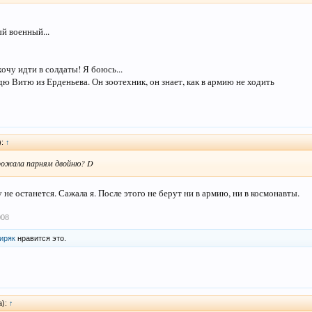
й военный...
хочу идти в солдаты! Я боюсь...
ядю Витю из Ерденьева. Он зоотехник, он знает, как в армию не ходить
):
↑
рожала парням двойню? D
 не останется. Сажала я. После этого не берут ни в армию, ни в космонавты.
008
иряк
нравится это.
а):
↑