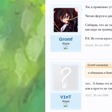
Хм, я правильно у
Читаю форум и див
Сибиряк, что же т
как надо на границ
P.S. Не готов идти
Gromf
Игрок
Gromf
,
30 сен 2008
Gromf сказал(а):
↑
а админишь в банк
эээ... А банка это
или я просто не та
V1nT
,
30 сен 2008
V1nT
Игрок