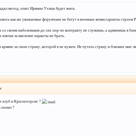
гадал метод, опыт Ирвина Уэлша будет жить.
люсь как же уважаемые форумчане не бегут в военные комиссариаты строем 
ы со своим наболевшим до сих пор по контракту не служишь, а админишь в банк
е взятки за ввезение наркоты не брать.
 в армию за свою страну, которой я не нужен. Не путать страну и близких мне л
е
 не клуб в Красногорске ?
к понял ?