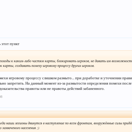
ь этот пункт
проходы к каким-либо частям карты, блокировать игроков, не давать им возможност
к карты, создавать помеху игровому процессу других игроков.
мехи игровому процессу слишком размыто... при доработке и уточнении пра
ьно запретить. На данный момент из-за размытости определения помехи после
доказательства правоты или не правоты действий забаненного.
08
когда наши легионы двинутся в наступление по всем фронтам, вооружённые силы прид
 захваченого населения ;)