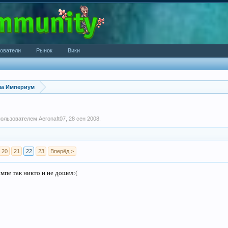
ователи
Рынок
Вики
за Империум
 пользователем
Aeronaft07
,
28 сен 2008
.
20
21
22
23
Вперёд >
импе так никто и не дошел:(