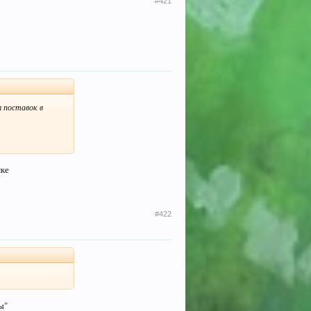
#421
л поставок в
мке
#422
ы"