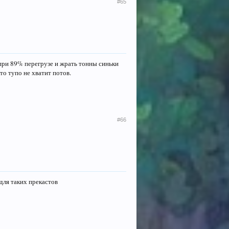
#65
 при 89% перегрузе и жрать тонны синьки
то тупо не хватит потов.
#66
 для таких прекастов