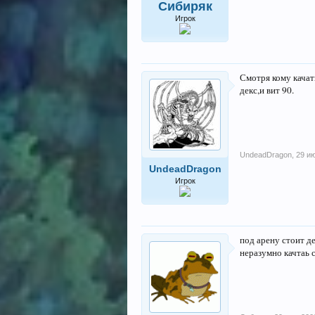
Сибиряк
Игрок
Смотря кому качат
декс,и вит 90.
UndeadDragon
,
29 и
UndeadDragon
Игрок
под арену стоит де
неразумно качтаь 