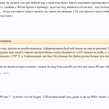
кому не нужен, так как любой чар с пристом будет иметь огромное преимуществ
о, снайпы с ФА из браги к примеру, кроссы под линком и госпелем... хил поле
... тогда хил имеет смыст качать, но опять же меньше 1,5к хил просто трата пой
ов в инт..
сказал(а):
да тру, просто не всегда юзаеться. А формировать билд под шмот на стр не разумно.
 рулит крос шилд и стронг шилд(особенно когда зделают не +20% дамага по тебе, а 
нтами). СТР 71 + 9 оптимально, от декс 80 и больше дпс будет рости больше чем от 
не не капли,я играл палом с хилом 2к под блессом,80 аги без аги апа,и 90 вит. 
юн 2008
 90 вит ? - и некто тут не бздит ?) Полезная вещб хил, даже если на 900+ хилит,