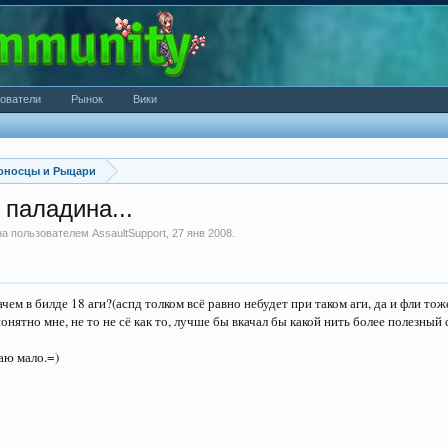
ователи
Рынок
Вики
оносцы и Рыцари
 паладина...
ана пользователем
AssaultSupport
,
27 янв 2008
.
чем в билде 18 аги?(аспд толком всё равно небудет при таком аги, да и фли тож
ятно мне, не то не сё как то, лучше бы вкачал бы какой нить более полезный 
аю мало.=)