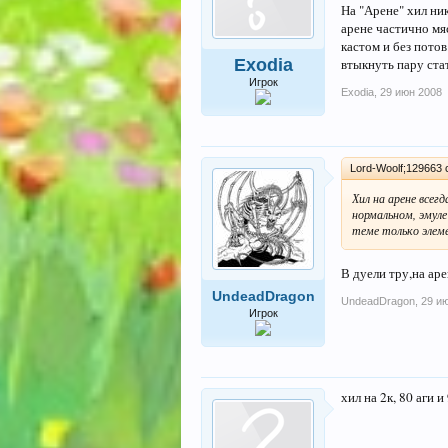
На "Арене" хил ни
арене частично мяс
кастом и без потов
втыкнуть пару стат
Exodia
Игрок
Exodia
,
29 июн 2008
Lord-Woolf;129663 
Хил на арене всег
нормальном, эмуле
теме только элеме
В дуели тру,на аре
UndeadDragon
UndeadDragon
,
29 и
Игрок
хил на 2к, 80 аги и