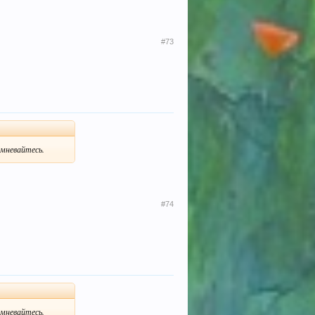
#73
омневайтесь.
#74
омневайтесь.