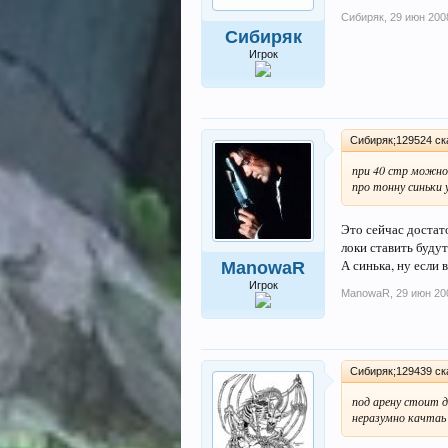
Сибиряк
,
29 июн 200
Сибиряк
Игрок
Сибиряк;129524 ска
при 40 стр можно 
про тонну синьки 
Это сейчас достато
локи ставить будут
А синька, ну если 
ManowaR
Игрок
ManowaR
,
29 июн 20
Сибиряк;129439 ска
под арену стоит д
неразумно качтаь