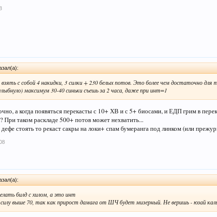
8
зал(а):
взять с собой 4 накидки, 3 силки + 230 белых потов. Это более чем достаточно для 
улыбнуло) максимум 30-40 синьки съешь за 2 часа, даже при инт=1
чно, а когда появяться перекасты с 10+ ХВ и с 5+ биосами, и ЕДП грим в перек
? При таком раскладе 500+ потов может нехватить...
в дефе стоять то рекаст сакры на локи+ спам бумеранга под линком (или прежур
08
зал(а):
елать билд с хилом, а это инт
 силу выше 70, так как прирост дамага от ШЧ будет мизерный. Не веришь - юзай ка