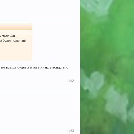
т чего они
ь более полезный
не всегда будет,в итоге низкое аспд,ты с
#62
#63