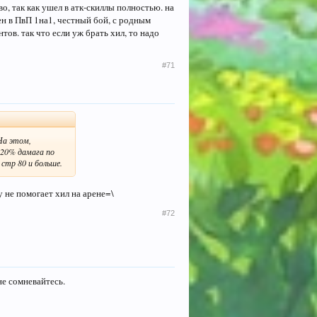
о, так как ушел в атк-скиллы полностью. на
зен в ПвП 1на1, честный бой, с родным
нтов. так что если уж брать хил, то надо
#71
 На этом,
+20% дамага по
стр 80 и больше.
Ну не помогает хил на арене=\
#72
 не сомневайтесь.