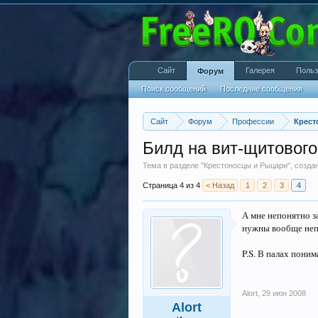
Сайт
Галерея
Польз
Форум
Поиск сообщений
Последние сообщения
Сайт
Форум
Профессии
Крест
Билд на вит-щитового
Тема в разделе "
Крестоносцы и Рыцари
", созд
Страница 4 из 4
< Назад
1
2
3
4
А мне непонятно за
нужны вообще непон
P.S. В палах поним
Alort
,
29 июн 2008
Alort