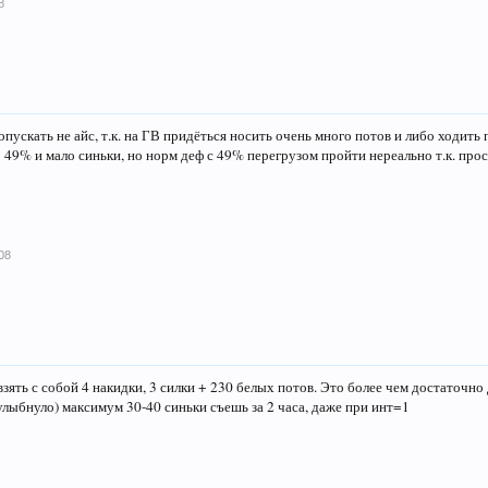
8
опускать не айс, т.к. на ГВ придёться носить очень много потов и либо ходить
 49% и мало синьки, но норм деф с 49% перегрузом пройти нереально т.к. прос
08
зять с собой 4 накидки, 3 силки + 230 белых потов. Это более чем достаточно
улыбнуло) максимум 30-40 синьки съешь за 2 часа, даже при инт=1