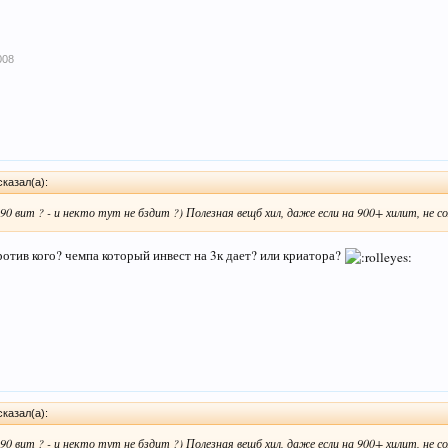
008
сказал(а):
и 90 вит ? - и некто тут не бздит ?) Полезная вещб хил, даже если на 900+ хилит, не с
отив кого? чемпа который инвест на 3к дает? или криатора?
сказал(а):
и 90 вит ? - и некто тут не бздит ?) Полезная вещб хил, даже если на 900+ хилит, не с