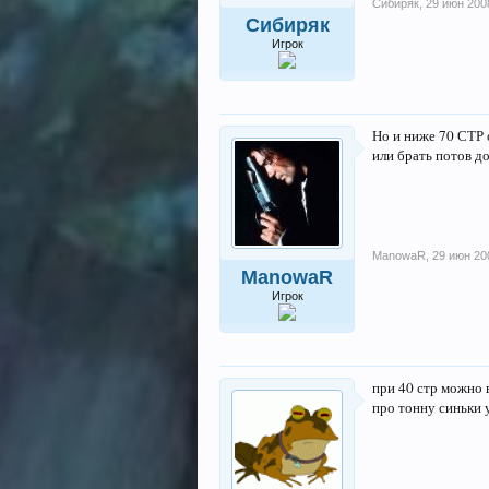
Сибиряк
,
29 июн 200
Сибиряк
Игрок
Но и ниже 70 СТР 
или брать потов до
ManowaR
,
29 июн 20
ManowaR
Игрок
при 40 стр можно в
про тонну синьки 