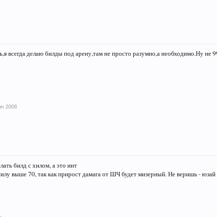
ь,я всегда делаю билды под арену,там не просто разумно,а необходимо.Ну не 9
юн 2008
лать билд с хилом, а это инт
силу выше 70, так как прирост дамага от ШЧ будет мизерный. Не веришь - юзай