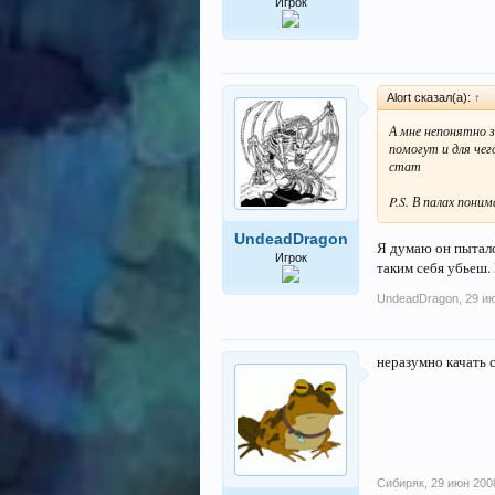
Игрок
Alort сказал(а):
↑
А мне непонятно з
помогут и для чег
стат
P.S. В палах пони
UndeadDragon
Я думаю он пытался
Игрок
таким себя убьеш.
UndeadDragon
,
29 и
неразумно качать 
Сибиряк
,
29 июн 200