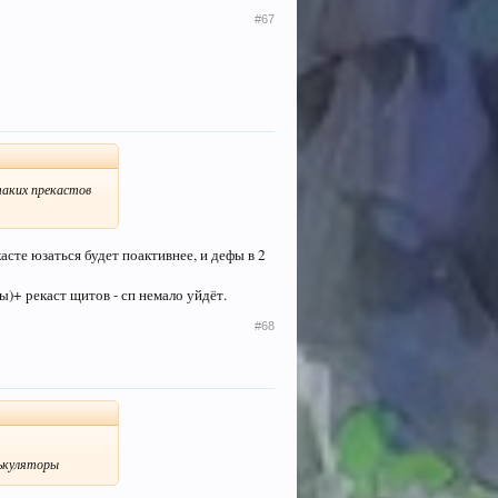
#67
таких прекастов
асте юзаться будет поактивнее, и дефы в 2
ы)+ рекаст щитов - сп немало уйдёт.
#68
лькуляторы