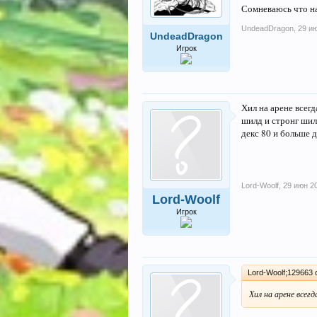
Сомневаюсь что на
UndeadDragon
,
29 и
UndeadDragon
Игрок
Хил на арене всегд
шилд и стронг шил
декс 80 и больше д
Lord-Woolf
,
29 июн 2
Lord-Woolf
Игрок
Lord-Woolf;129663 
Хил на арене всегд