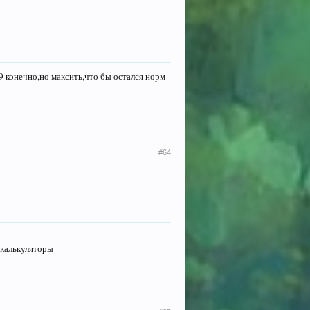
9 конечно,но максить,что бы остался норм
#64
 калькуляторы