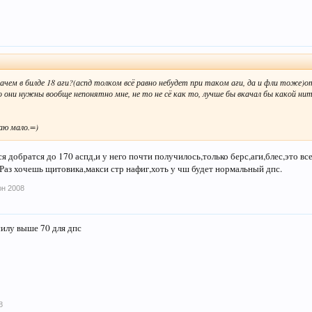
ачем в билде 18 аги?(аспд толком всё равно небудет при таком аги, да и фли тоже)о
о они нужны вообще непонятно мне, не то не сё как то, лучше бы вкачал бы какой нит
маю мало.=)
 добратся до 170 аспд,и у него почти получилось,только берс,аги,блес,это все 
 Раз хочешь щитовика,макси стр нафиг,хоть у чш будет нормальный дпс.
юн 2008
силу выше 70 для дпс
8