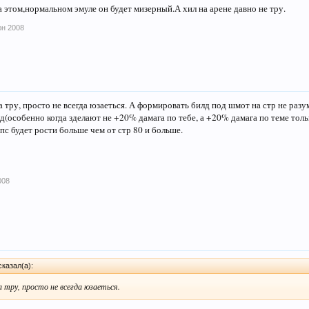
 этом,нормальном эмуле он будет мизерный.А хил на арене давно не тру.
юн 2008
а тру, просто не всегда юзаеться. А формировать билд под шмот на стр не разу
д(особенно когда зделают не +20% дамага по тебе, а +20% дамага по теме толь
пс будет рости больше чем от стр 80 и больше.
008
сказал(а):
а тру, просто не всегда юзаеться.