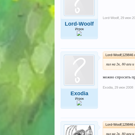
Lord-Woolf
,
29 июн 2
Lord-Woolf
Игрок
Lord-Woolf;129846 
хил на 2к, 80 аги 
можно спросить пр
Exodia
,
29 июн 2008
Exodia
Игрок
Lord-Woolf;129846 
хил на 2к, 80 аги 