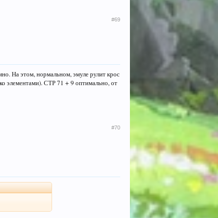
#69
мно. На этом, нормальном, эмуле рулит крос
ко элементами). СТР 71 + 9 оптимально, от
#70