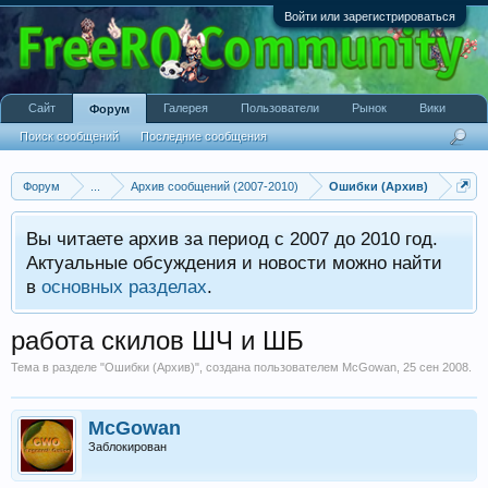
Войти или зарегистрироваться
Сайт
Галерея
Пользователи
Рынок
Вики
Форум
Поиск сообщений
Последние сообщения
Форум
...
Архив сообщений (2007-2010)
Ошибки (Архив)
Вы читаете архив за период с 2007 до 2010 год.
Актуальные обсуждения и новости можно найти
в
основных разделах
.
работа скилов ШЧ и ШБ
Тема в разделе "
Ошибки (Архив)
", создана пользователем
McGowan
,
25 сен 2008
.
McGowan
Заблокирован