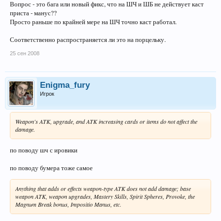
Вопрос - это бага или новый фикс, что на ШЧ и ШБ не действует каст
приста - манус??
Просто раньше по крайней мере на ШЧ точно каст работал.
Соответственно распространяется ли это на порцельку.
25 сен 2008
Enigma_fury
Игрок
Weapon's ATK, upgrade, and ATK increasing cards or items do not affect the
damage.
по поводу шч с ировики
по поводу бумера тоже самое
Anything that adds or effects weapon-type ATK does not add damage; base
weapon ATK, weapon upgrades, Mastery Skills, Spirit Spheres, Provoke, the
Magnum Break bonus, Impositio Manus, etc.