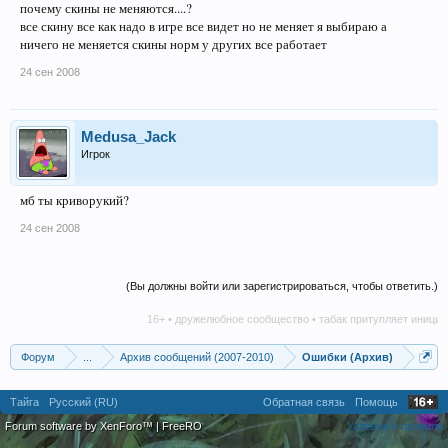
почему скины не меняются....?
все скину все как надо в игре все видет но не меняет я выбираю а
ничего не меняется скины норм у других все работает
24 сен 2008
Medusa_Jack
Игрок
мб ты криворукий?
24 сен 2008
(Вы должны войти или зарегистрироваться, чтобы ответить.)
16+ • дружелюбное сообщество • табак притупляет инициати
Форум
...
Архив сообщений (2007-2010)
Ошибки (Архив)
Тайга
Русский (RU)
Обратная связь
Помощь
Forum software by XenForo™
|
FreeRO
Условия и правила