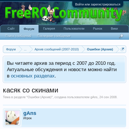
Войти или зарегистрироваться
Сайт
Галерея
Пользователи
Рынок
Вики
Форум
Поиск сообщений
Последние сообщения
Форум
...
Архив сообщений (2007-2010)
Ошибки (Архив)
Вы читаете архив за период с 2007 до 2010 год.
Актуальные обсуждения и новости можно найти
в
основных разделах
.
касяк со скинами
Тема в разделе "
Ошибки (Архив)
", создана пользователем
gAns
,
24 сен 2008
.
gAns
Игрок