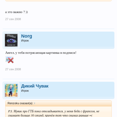
а это важно ? ))
27 сен 2008
Norg
Игрок
Ангел, у тебя потрясающая картинка в подписи!
27 сен 2008
Дикий Чувак
Игрок
Renzoku сказал(а):
↑
P.S. Мувик про ГТБ пока откладывается, у меня беда с фрапсом, не
снимает больше 30 секунд, причём тот что снимал раньше =(