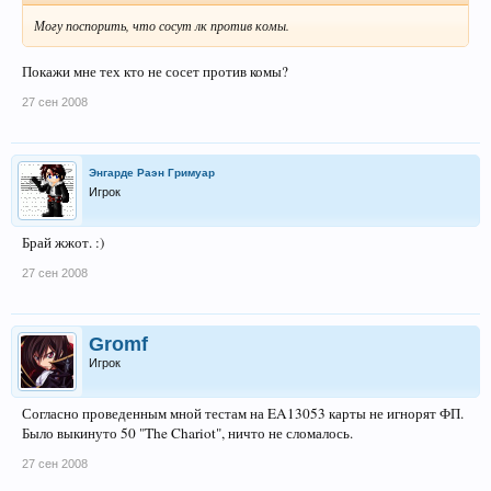
Могу поспорить, что сосут лк против комы.
Покажи мне тех кто не сосет против комы?
27 сен 2008
Энгарде Раэн Гримуар
Игрок
Брай жжот. :)
27 сен 2008
Gromf
Игрок
Согласно проведенным мной тестам на EA13053 карты не игнорят ФП.
Было выкинуто 50 "The Chariot", ничто не сломалось.
27 сен 2008