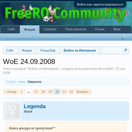
Войти или зарегистрироваться
Сайт
Галерея
Пользователи
Рынок
Вики
Форум
Поиск сообщений
Последние сообщения
Сайт
Форум
Гильд-Бар
Война за Империум
WoE 24.09.2008
Тема в разделе "
Война за Империум
", создана пользователем
Aeronaft07
,
24 сен
2008
.
Статус темы:
Закрыта.
< Назад
1
←
17
18
19
20
21
22
Вперёд >
Legenda
Игрок
боюсь цензура не пропустит^^