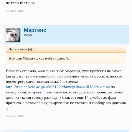
не трож картинку!
27 сен 2008
Мартенс
Игрок
Nemo сказал(а):
↑
Кстати
Мартенс
, как тебе стрипы?)))
Ваще так стремно, жалею что хима морфнул, фулл протекты на биосе
(да да я их так и называю, ибо он биохемист, если на русском, можете
посмотреть сдесь, описан кальк биохимика
http://web.hc.keio.ac.jp/~fk061999/himeyasha/skill3/index.html
по
моему никак не креатор там написан, хотя с другой стороны, мальчик-
девочка - какая в жопу разница :) ), так вот еще 14 джобов до фулл
протекта, а потом прошу в наручники не хватать, я сообщу как докачаю
:)
27 сен 2008