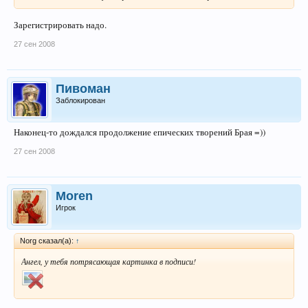
Зарегистрировать надо.
27 сен 2008
Пивоман
Заблокирован
Наконец-то дождался продолжение епических творений Брая =))
27 сен 2008
Moren
Игрок
Norg сказал(а):
↑
Ангел, у тебя потрясающая картинка в подписи!