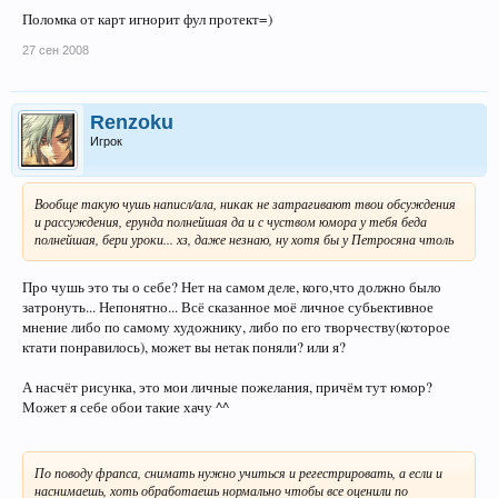
Поломка от карт игнорит фул протект=)
27 сен 2008
Renzoku
Игрок
Вообще такую чушь написл/ала, никак не затрагивают твои обсуждения
и рассуждения, ерунда полнейшая да и с чуством юмора у тебя беда
полнейшая, бери уроки... хз, даже незнаю, ну хотя бы у Петросяна чтоль
Про чушь это ты о себе? Нет на самом деле, кого,что должно было
затронуть... Непонятно... Всё сказанное моё личное субьективное
мнение либо по самому художнику, либо по его творчеству(которое
ктати понравилось), может вы нетак поняли? или я?
А насчёт рисунка, это мои личные пожелания, причём тут юмор?
Может я себе обои такие хачу ^^
По поводу фрапса, снимать нужно учиться и регестрировать, а если и
наснимаешь, хоть обработаешь нормально чтобы все оценили по