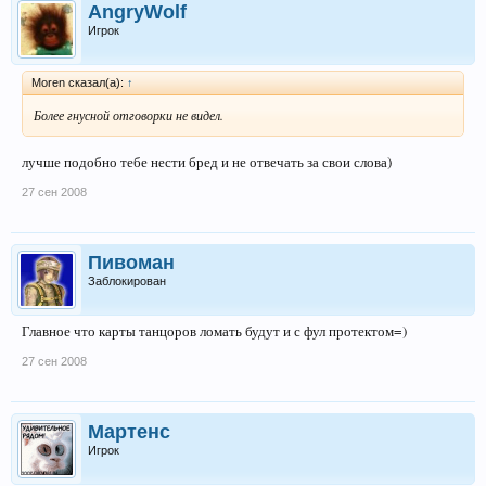
AngryWolf
Игрок
Moren сказал(а):
↑
Более гнусной отговорки не видел.
лучше подобно тебе нести бред и не отвечать за свои слова)
27 сен 2008
Пивоман
Заблокирован
Главное что карты танцоров ломать будут и с фул протектом=)
27 сен 2008
Мартенс
Игрок