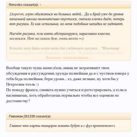
Renzoku сказал(а):
↑
2Asperon, глупо обижаться на больных людей... Да и Брай уже до уровня
начальной школы окончательно опустился, сначала клички даёт, теперь
вот рисунки. Хз как остальных, но меня подобные нападки не задевают.
Насчёт рисунка, если взять абстрагируясь, нарисовано классно,
посмеялся. Нет на самом деле, очень весело =))
Кстати могу дать новую тему для следующего рисунка... "Минотавр
разрывающий на себе телняжку с криком: "В очередь сукины дети, всех
Нажмите, чтобы раскрыть...
порву", а сзади в это время злой брай с шашкой на голо замахнувшийся для
удара". Ну и значки раставить, а фоном пронта 3. ^_^
Вообще такую чушь написл/ала, никак не затрагивают твои
P.S. Мувик про ГТБ пока откладывается, у меня беда с фрапсом, не
обсуждения и рассуждения, ерунда полнейшая да и с чуством юмора у
снимает больше 30 секунд, причём тот что снимал раньше =(
тебя беда полнейшая, бери уроки... хз, даже незнаю, ну хотя бы у
Петросяна чтоль :)
По поводу фрапса, снимать нужно учиться и регестрировать, а если и
наснимаешь, хоть обработаешь нормально чтобы все оценили по
достоинству?
Пивоман;261338 сказал(а):
Главное что карты танцоров ломать будут и с фул протектом=)