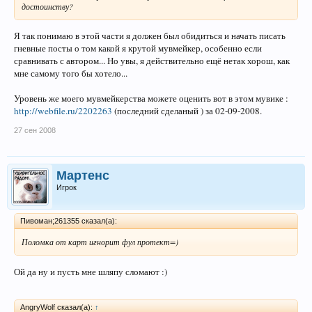
достоинству?
Я так понимаю в этой части я должен был обидиться и начать писать
гневные посты о том какой я крутой мувмейкер, особенно если
сравнивать с автором... Но увы, я действительно ещё нетак хорош, как
мне самому того бы хотело...
Уровень же моего мувмейкерства можете оценить вот в этом мувике :
http://webfile.ru/2202263
(последний сделаный ) за 02-09-2008.
27 сен 2008
Мартенс
Игрок
Пивоман;261355 сказал(а):
Поломка от карт игнорит фул протект=)
Ой да ну и пусть мне шляпу сломают :)
AngryWolf сказал(а):
↑