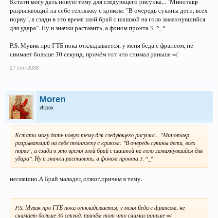
Кстати могу дать новую тему для следующего рисунка... "Минотавр
разрывающий на себе телняжку с криком: "В очередь сукины дети, всех
порву", а сзади в это время злой брай с шашкой на голо замахнувшийся
для удара". Ну и значки раставить, а фоном пронта 3. ^_^
P.S. Мувик про ГТБ пока откладывается, у меня беда с фрапсом, не
снимает больше 30 секунд, причём тот что снимал раньше =(
27 сен 2008
Moren
Игрок
Кстати могу дать новую тему для следующего рисунка... "Минотавр
разрывающий на себе телняжку с криком: "В очередь сукины дети, всех
порву", а сзади в это время злой брай с шашкой на голо замахнувшийся для
удара". Ну и значки раставить, а фоном пронта 3. ^_^
несмешно.А Брай маладец отжог,причем в тему.
P.S. Мувик про ГТБ пока откладывается, у меня беда с фрапсом, не
снимает больше 30 секунд, причём тот что снимал раньше =(