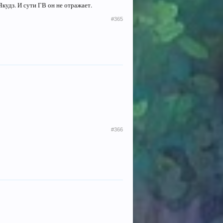
кудз. И сути ГВ он не отражает.
#365
#366