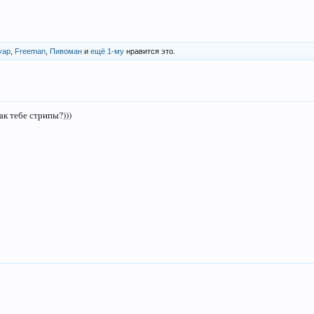
уар
,
Freeman
,
Пивоман
и
ещё 1-му
нравится это.
как тебе стрипы?)))