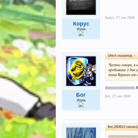
Корус
,
27 сен 2008
Корус
Игрок
Ulrich сказал(а):
↑
Честно говоря, я 
пробывшие 2 дня 
типа Верного от н
(((((((((((((((((((((
Бог
Бог
,
27 сен 2008
Игрок
Бог;260813 сказал(
((((((((((((((((((((