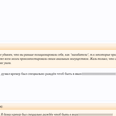
не удивлен, что вы раньше позиционировали себя, как "нагибатели", т.к некоторые пр
уже всем мозги прокомпостировали своим анальным могуществом. Жаль только, что 
ас ушли.
((( Я думал крекер был специально раждён чтоб быть в яках(((((((((((((((((((((((((((((((((
а):
(((( Я думал крекер был специально раждён чтоб быть в яках((((((((((((((((((((((((((((((((((