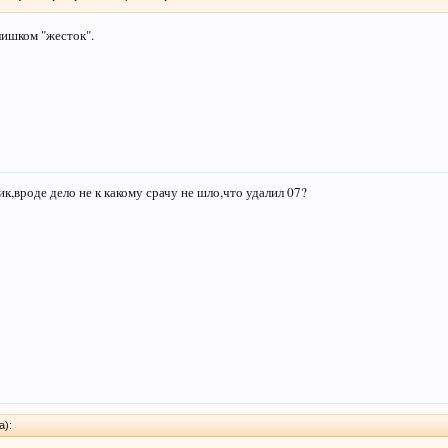
лишком "жесток".
к,вроде дело не к какому срачу не шло,что удалил 07?
а):