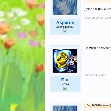
Даже для них он с
Asperon
,
27 сен 2008
Asperon
Заблокирован
Прочитал весь топи
Бог
,
27 сен 2008
Бог
Игрок
Бог;260818 сказал(