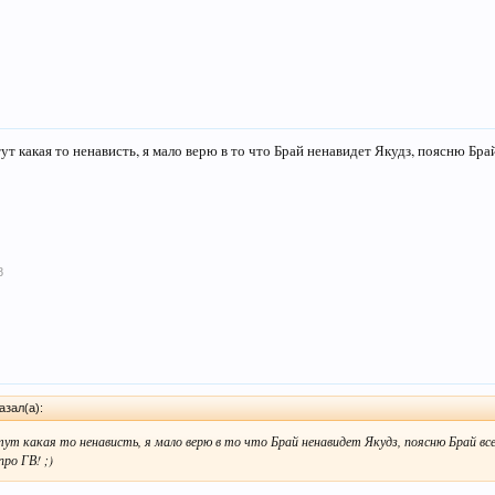
тут какая то ненависть, я мало верю в то что Брай ненавидет Якудз, поясню Б
8
азал(а):
 тут какая то ненависть, я мало верю в то что Брай ненавидет Якудз, поясню Брай все
ро ГВ! ;)