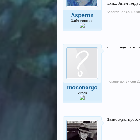
Кхм... Зачем тогд
Asperon
,
27 сен 2008
Asperon
Заблокирован
я не прощю тебе эт
mosenergo
,
27 сен 2
mosenergo
Игрок
Давно ждал пробу