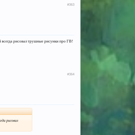
#363
рай всегда рисовал трушные рисунки про ГВ!
#364
гда рисовал