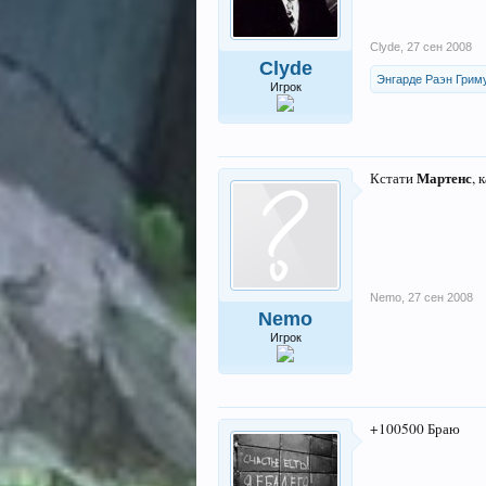
Clyde
,
27 сен 2008
Clyde
Энгарде Раэн Грим
Игрок
Мартенс
Кстати
, 
Nemo
,
27 сен 2008
Nemo
Игрок
+100500 Браю