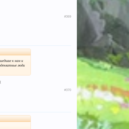
#369
ишедшие к нам и
адекватные люди
(
#370