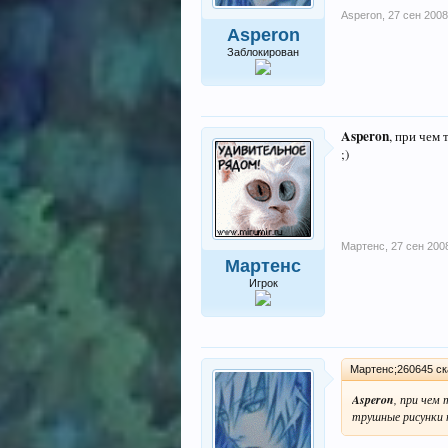
Asperon
,
27 сен 2008
Asperon
Заблокирован
Asperon
, при чем 
;)
Мартенс
,
27 сен 200
Мартенс
Игрок
Мартенс;260645 ск
Asperon
, при чем
трушные рисунки п