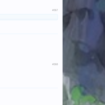
#367
#368