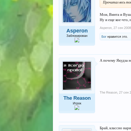
Прочитал весь топ
Мои, Винта и Вуша
Ну и еще кое-что, 
Asperon
,
27 сен 2008
Asperon
Заблокирован
Бог
нравится это.
А почему Якудза н
The Reason
,
27 сен 
The Reason
Игрок
Брай, классно нари