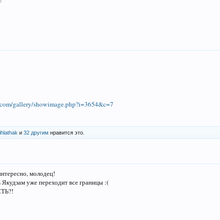
8
ro.com/gallery/showimage.php?i=3654&c=7
ihlathak
и
32 другим
нравится это.
интересно, молодец!
в Якудзам уже переходит все границы :(
ТЬ?!