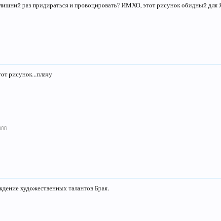
а лишний раз придираться и провоцировать? ИМХО, этот рисунок обидный для Я
от рисунок...плачу
008
ждение художественных талантов Брая.