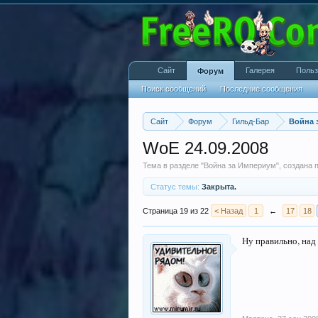
Сайт
Галерея
Польз
Форум
Поиск сообщений
Последние сообщения
Сайт
Форум
Гильд-Бар
Война 
WoE 24.09.2008
Тема в разделе "
Война за Империум
", создана
Статус темы:
Закрыта.
Страница 19 из 22
< Назад
1
←
17
18
Ну правильно, над 