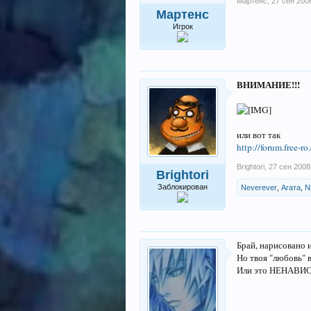
Мартенс
,
27 сен 200
Мартенс
Игрок
ВНИМАНИЕ!!!
или вот так
http://forum.free-
Brightori
,
27 сен 2008
Brightori
Заблокирован
Neverever
,
Агата
,
N
Брай, нарисовано 
Но твоя "любовь" 
Или это НЕНАВИС