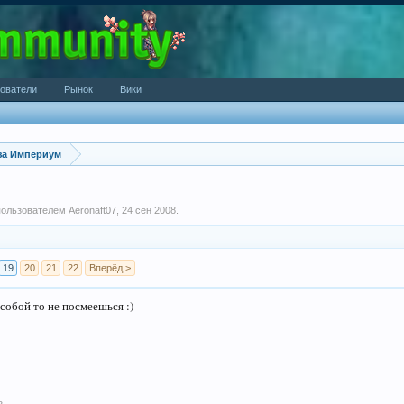
ователи
Рынок
Вики
за Империум
 пользователем
Aeronaft07
,
24 сен 2008
.
19
20
21
22
Вперёд >
собой то не посмеешься :)