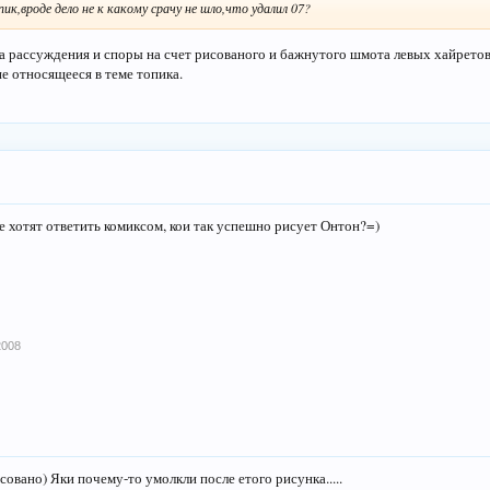
ик,вроде дело не к какому срачу не шло,что удалил 07?
 рассуждения и споры на счет рисованого и бажнутого шмота левых хайретов
не относящееся в теме топика.
е хотят ответить комиксом, кои так успешно рисует Онтон?=)
2008
совано) Яки почему-то умолкли после етого рисунка.....