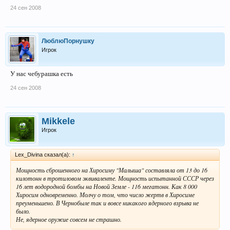
24 сен 2008
ЛюблюПорнушку
Игрок
У нас чебурашка есть
24 сен 2008
Mikkele
Игрок
Lex_Divina сказал(а):
↑
Мощность сброшенного на Хиросиму "Малыша" составляла от 13 до 16
килотонн в тротиловом эквиваленте. Мощность испытанной СССР через
16 лет водородной бомбы на Новой Земле - 116 мегатонн. Как 8 000
Хиросим одновременно. Молчу о том, что число жертв в Хиросиме
преуменьшено. В Чернобыле так и вовсе никакого ядерного взрыва не
было.
Не, ядерное оружие совсем не страшно.