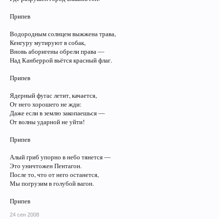
Припев
Водородным солнцем выжжена трава,
Кенгуру мутируют в собак,
Вновь аборигены обрели права —
Над Канберрой вьётся красный флаг.
Припев
Ядерный фугас летит, качается,
От него хорошего не жди:
Даже если в землю закопаешься —
От волны ударной не уйти!
Припев
Алый гриб упорно в небо тянется —
Это уничтожен Пентагон.
После то, что от него останется,
Мы погрузим в голубой вагон.
Припев
24 сен 2008