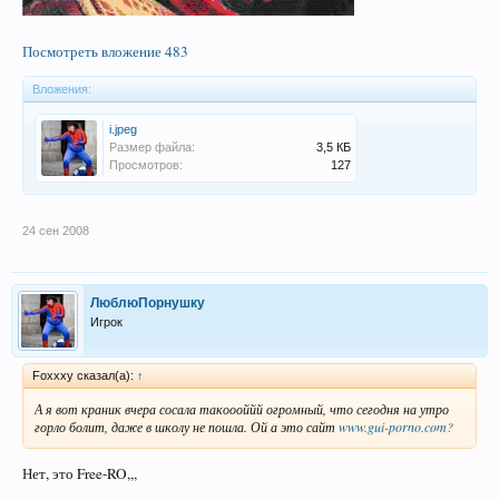
Посмотреть вложение 483
Вложения:
i.jpeg
Размер файла:
3,5 КБ
Просмотров:
127
24 сен 2008
ЛюблюПорнушку
Игрок
Foxxxy сказал(а):
↑
А я вот краник вчера сосала такоооййй огромный, что сегодня на утро
горло болит, даже в школу не пошла. Ой а это сайт
www.gui-porno.com?
Нет, это Free-RO,,,