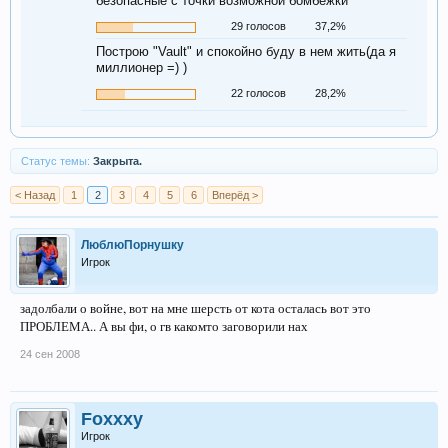
безопасные с точки возможной бомбежки
29 голосов
37,2%
Построю "Vault" и спокойно буду в нем жить(да я
миллионер =) )
22 голосов
28,2%
Статус темы:
Закрыта.
< Назад
1
2
3
4
5
6
Вперёд >
ЛюблюПорнушку
Игрок
задолбали о войне, вот на мне шерсть от кота осталась вот это
ПРОБЛЕМА.. А вы фи, о гв какомто заговорили нах
24 сен 2008
Foxxxy
Игрок