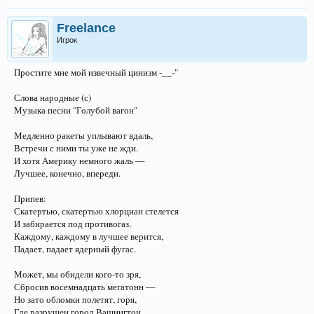
Freelance
Игрок
Простите мне мой извечный цинизм -__-"
Слова народные (с)
Музыка песни "Голубой вагон"
Медленно ракеты уплывают вдаль,
Встречи с ними ты уже не жди.
И хотя Америку немного жаль —
Лучшее, конечно, впереди.
Припев:
Скатертью, скатертью хлорциан стелется
И забирается под противогаз.
Каждому, каждому в лучшее верится,
Падает, падает ядерный фугас.
Может, мы обидели кого-то зря,
Сбросив восемнадцать мегатонн —
Но зато обломки полетят, горя,
Где разрушен город Вашингтон.