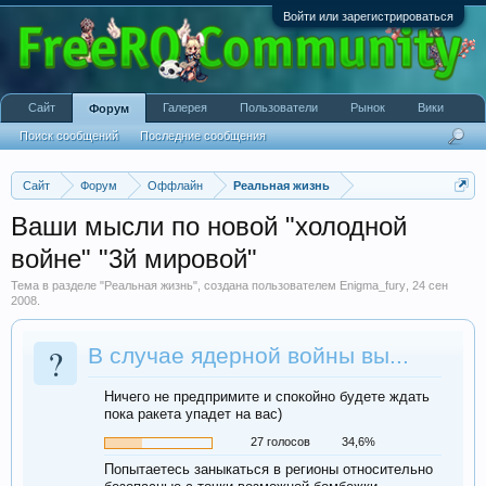
Войти или зарегистрироваться
Сайт
Галерея
Пользователи
Рынок
Вики
Форум
Поиск сообщений
Последние сообщения
Сайт
Форум
Оффлайн
Реальная жизнь
Ваши мысли по новой "холодной
войне" "3й мировой"
Тема в разделе "
Реальная жизнь
", создана пользователем
Enigma_fury
,
24 сен
2008
.
?
В случае ядерной войны вы...
Ничего не предпримите и спокойно будете ждать
пока ракета упадет на вас)
27 голосов
34,6%
Попытаетесь заныкаться в регионы относительно