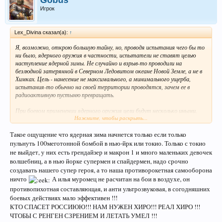
Игрок
Lex_Divina сказал(а):
↑
Я, возможно, открою большую тайну, но, проводя испытания чего бы то
ни было, ядерного оружия в частности, испытатели не ставят целью
наступление ядерной зимы. Не случайно и взрыв-то проводили на
безлюдной затерянной в Северном Ледовитом океане Новой Земле, а не в
Химках. Цель - нанесение не максимального, а минимального ущерба,
испытания-то обычно на своей территории проводятся, зачем ее в
радиоактивную пустыню превращать.
При боевом применении ядерного оружия цели будут несколько иными.
Нажмите, чтобы раскрыть...
Доказательство - та же Хиросима. 120 000 жертв от двух бомб, в 8 000
раз более слабых, чем разрабатанные через полтора десятка лет -
Такое ощущение что ядерная зима начнется только если только
ничотак показатель, ага?
пульнуть 100меготонной бомбой в нью-йрк или токио. Только с токио
Кстати, после испытания на Новой Земле взрывной волной выбило стекла
не выйдет, у них есть грендайзер и макрон 1 и много маленьких девочек
в домах на острове Диксон. А расстояние до него было больше, чем от
волшебниц, а в нью йорке супермен и спайдермен, надо срочно
Москвы до Петербурга. Можете сами представить себе последствия
создавать нашего супер героя, а то наша противорокетная самооборона
подобного взрыва в населенной части страны.
ничто
А илья муромец не расчитан на бои в воздухе, он
противопихотная составляющая, и анти ультрозвуковая, в согодняшних
боевых действиях мало эффективен !!!
КТО СПАСЕТ РОССИЮЮ!!! НАМ НУЖЕН ХИРО!!! РЕАЛ ХИРО !!!
ЧТОБЫ С РЕНГЕН СЗРЕНИЕМ И ЛЕТАТЬ УМЕЛ !!!