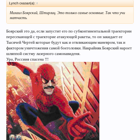
Lynch сказал(а):
↑
Михаил Боярский, Штирлиц. Это только самые основные. Так что учи
матчасть.
Боярский это да, если запустит его по субконтинентальной траектории
пересекающей с траекторие атакующей ракеты, то он закидает ее
Тысячей Чертей которые будут как и отвликающим маневром, так и
фактором уничтожения самой боеголовки. Накрайняк Боярский нароет
шляппой систму лазерного самонавиденя.
Ура, Россиия спасена !!!