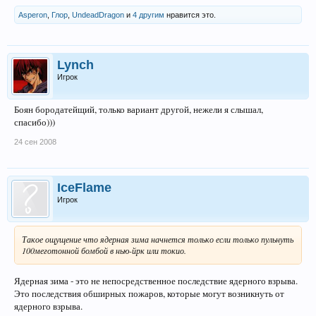
Asperon
,
Глор
,
UndeadDragon
и
4 другим
нравится это.
Lynch
Игрок
Боян бородатейщий, только вариант другой, нежели я слышал,
спасибо)))
24 сен 2008
IceFlame
Игрок
Такое ощущение что ядерная зима начнется только если только пульнуть
100меготонной бомбой в нью-йрк или токио.
Ядерная зима - это не непосредственное последствие ядерного взрыва.
Это последствия обширных пожаров, которые могут возникнуть от
ядерного взрыва.