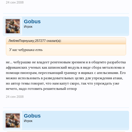
24 сен 2008
Gobus
Игрок
ЛюблюПорнушку;257277 сказал(а):
У нас чебурашка есть
не... чебурашко не владеет ренгеновым зрением и в общемто разработка
африканских ученых как шпионский модуль в виде сбора металолома и
помощи пионэрам, пересекающий границу в ящиках с апельсинами. Его
можно использовать в разведовательных целях для упреждения атаки,
но автор темы говорит, что нам капут скоро, так что упреждать уже
нечего, надо готовить решительный отпор
24 сен 2008
Gobus
Игрок