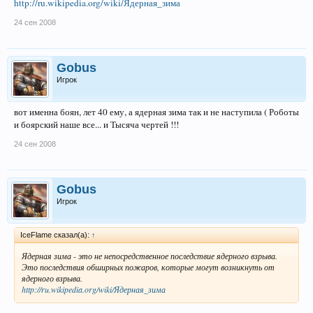
http://ru.wikipedia.org/wiki/Ядерная_зима
24 сен 2008
Gobus
Игрок
вот именна боян, лет 40 ему, а ядерная зима так и не наступила ( Роботы
и боярский наше все... и Тысяча чертей !!!
24 сен 2008
Gobus
Игрок
IceFlame сказал(а):
↑
Ядерная зима - это не непосредственное последствие ядерного взрыва.
Это последствия обширных пожаров, которые могут возникнуть от
ядерного взрыва.
http://ru.wikipedia.org/wiki/Ядерная_зима