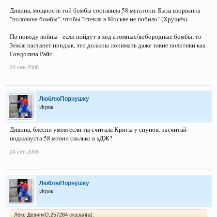
Дивина, мощность той бомбы составила 58 мегатонн. Была взорванна
"половина бомбы", чтобы "стекла в Москве не побило" (Хрущёв).
По поводу войны - если пойдут в ход атомные/вобородные бомбы, то
Земле настанет пиндык, это должны понимать даже такие политики как
Гондолиза Райс.
24 сен 2008
ЛюблюПорнушку
Игрок
Дивина, блесни умом если ты считала Криты у снупов, расчитай
поджалуста 58 мтонн сколько в кДЖ?
24 сен 2008
ЛюблюПорнушку
Игрок
Лекс ДевинкО;257284 сказал(а):