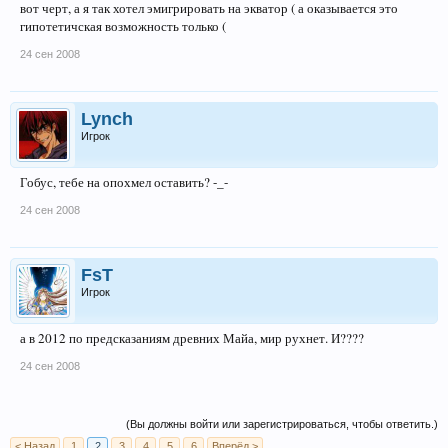
вот черт, а я так хотел эмигрировать на экватор ( а оказывается это
гипотетичская возможность только (
24 сен 2008
Lynch
Игрок
Гобус, тебе на опохмел оставить? -_-
24 сен 2008
FsT
Игрок
а в 2012 по предсказаниям древних Майа, мир рухнет. И????
24 сен 2008
(Вы должны войти или зарегистрироваться, чтобы ответить.)
< Назад
1
2
3
4
5
6
Вперёд >