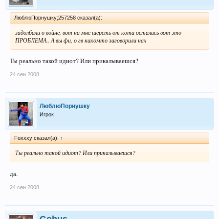
ЛюблюПорнушку;257258 сказал(а):
задолбали о войне, вот на мне шерсть от кота осталась вот это
ПРОБЛЕМА.. А вы фи, о гв какомто заговорили нах
Ты реально такой идиот? Или прикалываешся?
24 сен 2008
ЛюблюПорнушку
Игрок
Foxxxy сказал(а):
↑
Ты реально такой идиот? Или прикалываешся?
да.
24 сен 2008
Gobus