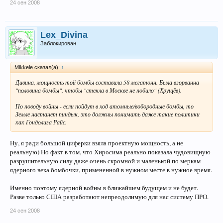
24 сен 2008
Lex_Divina
Заблокирован
Mikkele сказал(а):
↑
Дивина, мощность той бомбы составила 58 мегатонн. Была взорванна
"половина бомбы", чтобы "стекла в Москве не побило" (Хрущёв).
По поводу войны - если пойдут в ход атомные/вобородные бомбы, то
Земле настанет пиндык, это должны понимать даже такие политики
как Гондолиза Райс.
Ну, я ради большой циферки взяла проектную мощность, а не
реальную) Но факт в том, что Хиросима реально показала чудовищную
разрушительную силу даже очень скромной и маленькой по меркам
ядерного века бомбочки, примененной в нужном месте в нужное время.
Именно поэтому ядерной войны в ближайшем будущем и не будет.
Разве только США разработают непреодолимую для нас систему ПРО.
24 сен 2008