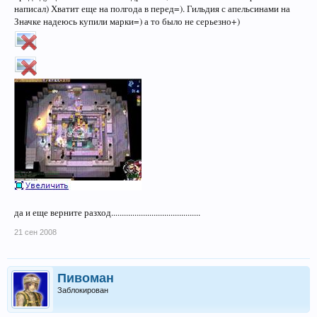
написал) Хватит еще на полгода в перед=). Гильдия с апельсинами на
Значке надеюсь купили марки=) а то было не серьезно+)
да и еще верните разход..........................................
21 сен 2008
Пивоман
Заблокирован