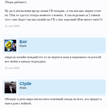
Убери даблпост.
Ну да и апельсинки вроде новая ГВ гильдия , а так как щас марки стоят
по 35кк то одетса теперь немного сложнее. А так недельки за 2 глянем
что с них будет так как онлайн на ГВ у них хороший (Или много окон?))
21 сен 2008
Бог
Игрок
глядя на онлайн гильдий,что то не верится пока в нормльное гв,хотя мб
все любят к началу подходить.
21 сен 2008
Clyde
Игрок
Обещаю в день мира ниспослать огненный ожодь на всех, кто придет к
нам в дом с войной.