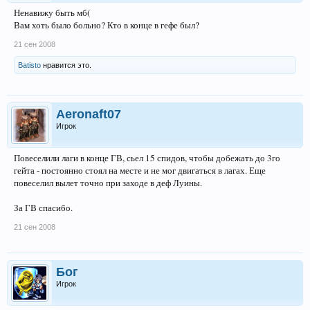
Ненавижу быть мб(
Вам хоть было больно? Кто в конце в гефе был?
21 сен 2008
Batisto
нравится это.
Aeronaft07
Игрок
Повеселили лаги в конце ГВ, сьел 15 спидов, чтобы добежать до 3го
гейта - постоянно стоял на месте и не мог двигаться в лагах. Еще
повеселил вылет точно при заходе в деф Луины.
За ГВ спасибо.
21 сен 2008
Бог
Игрок