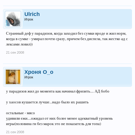
Ulrich
Игрок
Странный деф у парадизов, когда заходил без сумки вроде и жил норм,
когда в сумке - умирал почти сразу, причем без диспела, так жестко ад с
лексами ловил))
21 сен 2008
Хроня О_о
Игрок
у парадизов жил до момента как начинал фризить.... АД бобо
у хаосов кушается лучше...надо было их рашить
остальные - мясо
удивили ежи....ожидал от них более менее адекватный уровень
игры(половина ги без марок это не показатель для топа)
21 сен 2008