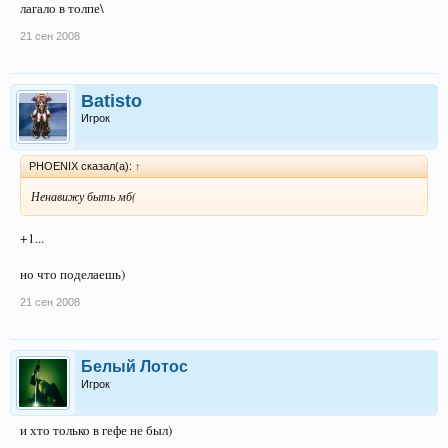
лагало в толпе\
21 сен 2008
Batisto
Игрок
PHOENIX сказал(а):
↑
Ненавижу быть мб(
+1...
но что поделаешь)
21 сен 2008
Белый Лотос
Игрок
и хто только в гефе не был)