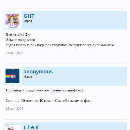
GHT
Игрок
Яки vs Ежи 2:0
Альянс ваще мясо
сёдня много тупок надеюсь следущее гв будет более динамичным
21 сен 2008
anonymous
Игрок
Провайдер поддержал мое рвение к пацифизму.
2к пинг, -50 потов и 40 гемов. Спасибо лагам за фан.
21 сен 2008
L i e s