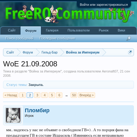
Войти или зарегистрироваться
Сайт
Галерея
Пользователи
Рынок
Вики
Форум
Поиск сообщений
Последние сообщения
Сайт
Форум
Гильд-Бар
Война за Империум
WoE 21.09.2008
Тема в разделе "
Война за Империум
", создана пользователем
Aeronaft07
,
21 сен
2008
.
Статус темы:
Закрыта.
< Назад
1
2
3
4
5
6
→
50
Вперёд >
Пломбир
Игрок
мм.. надеюсь у нас не объявят о свободном ГВ=) . А то порция фана на
предыдущем ГВ в составе Игдрасиль ( Извиняюсь если неправильно