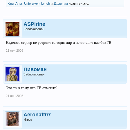
King_Artur
,
Unforgiven
,
Lynch
и
11 другим
нравится это.
ASPirine
Заблокирован
Надеюсь сервер не устроит сегодня мир и не оставит нас без ГВ.
21 сен 2008
Пивоман
Заблокирован
Это ты к тому что ГВ отменят?
21 сен 2008
Aeronaft07
Игрок