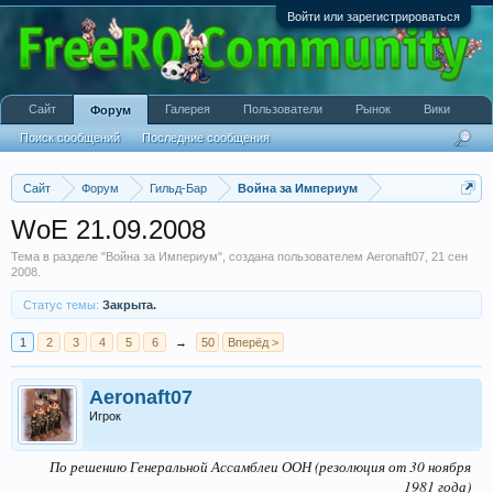
Войти или зарегистрироваться
Сайт
Галерея
Пользователи
Рынок
Вики
Форум
Поиск сообщений
Последние сообщения
Сайт
Форум
Гильд-Бар
Война за Империум
WoE 21.09.2008
Тема в разделе "
Война за Империум
", создана пользователем
Aeronaft07
,
21 сен
2008
.
Статус темы:
Закрыта.
1
2
3
4
5
6
→
50
Вперёд >
Aeronaft07
Игрок
По решению Генеральной Ассамблеи ООН (резолюция от 30 ноября
1981 года)