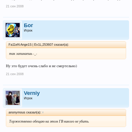
21 сен 2008
Бог
Игрок
Fa11eN Ange1S | Ev1L;253607 сказал(а):
так запинаешь -_-
Ну это будет очень слабо и не смертельно)
21 сен 2008
Verniy
Игрок
anonymous сказал(а):
↑
Торжественно обещаю на этом ГВ никого не убить.