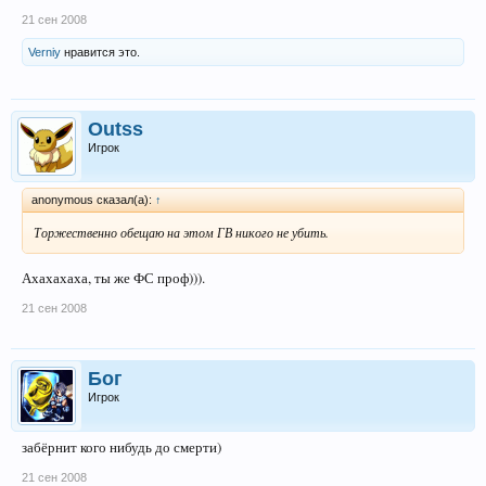
21 сен 2008
Verniy
нравится это.
Outss
Игрок
anonymous сказал(а):
↑
Торжественно обещаю на этом ГВ никого не убить.
Ахахахаха, ты же ФС проф))).
21 сен 2008
Бог
Игрок
забёрнит кого нибудь до смерти)
21 сен 2008