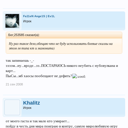
Fa11eN Ange1S | Ev1L
Игрок
Бог;253585 сказал(а):
Ну раз такое дело,обещаю что не буду использовать боевые скиллы на
этом гв типа кт и мамонита)
так запинаешь -_-
ээээм...ну...вроде...ээ..ПОСТАРАЮСЬ никого неубить с нубовулкана и
карт...
ПыСы...мб хаосы пообещают не дефить?
21 сен 2008
Khalitz
Игрок
от моего гаста и так мало кто умирает...
пойду в честь дня мира поиграю в контру, самую миролюбивую игру