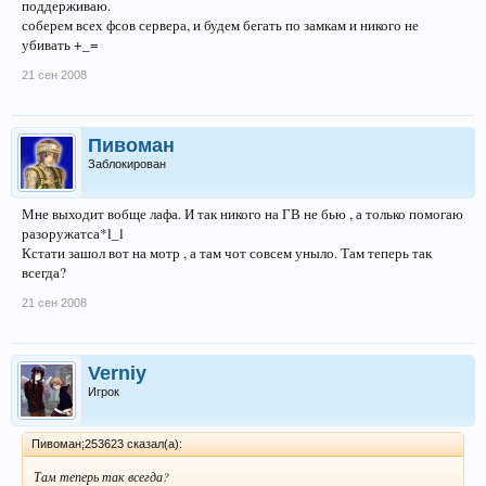
поддерживаю.
соберем всех фсов сервера, и будем бегать по замкам и никого не
убивать +_=
21 сен 2008
Пивоман
Заблокирован
Мне выходит вобще лафа. И так никого на ГВ не бью , а только помогаю
разоружатса*l_l
Кстати зашол вот на мотр , а там чот совсем уныло. Там теперь так
всегда?
21 сен 2008
Verniy
Игрок
Пивоман;253623 сказал(а):
Там теперь так всегда?