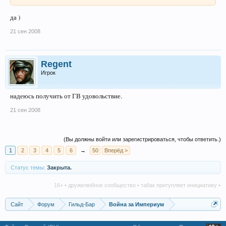
да )
21 сен 2008
Regent
Игрок
надеюсь получить от ГВ удовольствие.
21 сен 2008
(Вы должны войти или зарегистрироваться, чтобы ответить.)
1
2
3
4
5
6
→
50
Вперёд >
Статус темы:
Закрыта.
16+ • дружелюбное сообщество • табак притупляет инициативу • алкого
Сайт
Форум
Гильд-Бар
Война за Империум