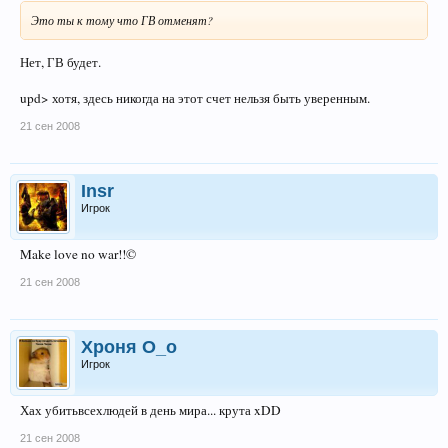
Это ты к тому что ГВ отменят?
Нет, ГВ будет.
upd> хотя, здесь никогда на этот счет нельзя быть уверенным.
21 сен 2008
Insr
Игрок
Make love no war!!©
21 сен 2008
Хроня О_о
Игрок
Хах убитьвсехлюдей в день мира... крута xDD
21 сен 2008