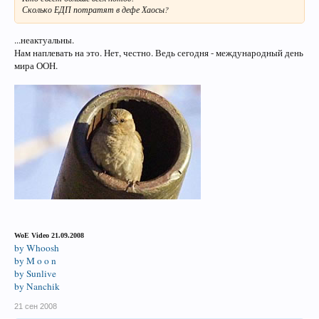
Сколько ЕДП потратят в дефе Хаосы?
...неактуальны.
Нам наплевать на это. Нет, честно. Ведь сегодня - международный день
мира ООН.
WoE Video 21.09.2008
by Whoosh
by M o o n
by Sunlive
by Nanchik
21 сен 2008