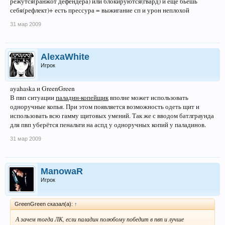
режутся(ранжот дефендера) или блокируются(гвард) и еще бьешь
себя(рефлект)+ есть прессура = выжигание сп и урон неплохой
31 мар 2009
AlexaWhite
Игрок
ayahaska и GreenGreen
В пвп ситуации
паладин-копейщик
вполне может использовать
одноручные копья. При этом появляется возможность одеть щит и
использовать всю гамму щитовых умений. Так же с вводом батлграунда
для пвп уберётся пенальти на аспд у одноручных копий у паладинов.
31 мар 2009
ManowaR
Игрок
GreenGreen сказал(а):
↑
А зачем тогда ЛК, если паладин полюбому победит в пвп и лучше