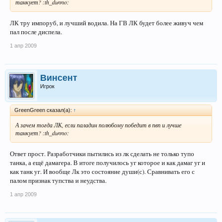
танкует? :th_dunno:
ЛК тру импоруб, и лучший водила. На ГВ ЛК будет более живуч чем
пал после диспела.
1 апр 2009
Винсент
Игрок
GreenGreen сказал(а):
↑
А зачем тогда ЛК, если паладин полюбому победит в пвп и лучше
танкует? :th_dunno:
Ответ прост. Разработчики пытились из лк сделать не только тупо
танка, а ещё дамагера. В итоге получилось уг которое и как дамаг уг и
как танк уг. И вообще Лк это состояние души(с). Сравнивать его с
палом признак тупства и неудства.
1 апр 2009