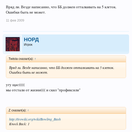
Вряд ли. Везде написанно, что ББ должен отталкивать на 5 клеток.
Ошибки быть не может.
11 фев 2009
НОРД
Игрок
Twista сказал(а):
↑
Вряд ли. Везде написанно, что ББ должен отталкивать на 5 клеток.
Ошибки быть не может.
угу щас(((((
мы отстали от жизни(((( и скил "профиксили"
Z сказал(а):
↑
http://irowiki.org/wiki/Bowling_Bash
Knock Back: 1