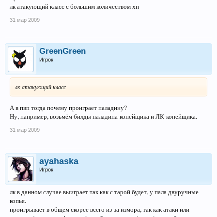
лк атакующий класс с большим количеством хп
31 мар 2009
GreenGreen
Игрок
лк атакующий класс
А в пвп тогда почему проиграет паладину?
Ну, например, возьмём билды паладина-копейщика и ЛК-копейщика.
31 мар 2009
ayahaska
Игрок
лк в данном случае выиграет так как с тарой будет, у пала двуручные
копья.
проигрывает в общем скорее всего из-за измора, так как атаки или