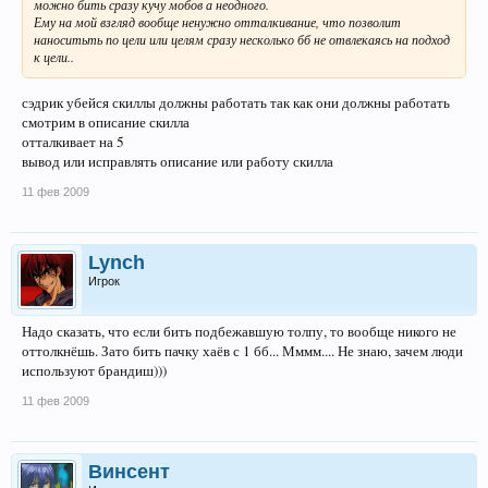
можно бить сразу кучу мобов а неодного.
Ему на мой взгляд вообще ненужно отталкивание, что позволит
наноситьть по цели или целям сразу несколько бб не отвлекаясь на подход
к цели..
сэдрик убейся скиллы должны работать так как они должны работать
смотрим в описание скилла
отталкивает на 5
вывод или исправлять описание или работу скилла
11 фев 2009
Lynch
Игрок
Надо сказать, что если бить подбежавшую толпу, то вообще никого не
оттолкнёшь. Зато бить пачку хаёв с 1 бб... Мммм.... Не знаю, зачем люди
используют брандиш)))
11 фев 2009
Винсент