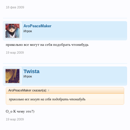
18 фев 2009
AroPeaceMaker
Игрок
прикольно все могут на себя подобрать чтонибудь
19 мар 2009
Twista
Игрок
AroPeaceMaker сказал(а):
↑
прикольно все могут на себя подобрать чтонибудь
О_о К чему это?)
19 мар 2009