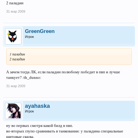
2 паладин
31 мар 2009
GreenGreen
Игрок
1 паладин
2 паладин
А зачем тогда ЛК, если паладин полюбому победит в пвп и лучше
танкует? :th_dunno:
31 мар 2009
ayahaska
Игрок
ну во первых смотря какой билд в пвп.
во-вторых глупо сравнивать в танковании: у паладина специальные
щитовые скилы.