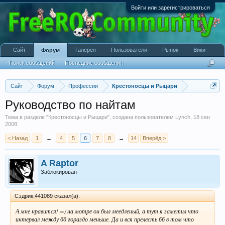
Войти или зарегистрироваться
Сайт
Галерея
Пользователи
Рынок
Вики
Форум
Поиск сообщений
Последние сообщения
Сайт
Форум
Профессии
Крестоносцы и Рыцари
Руководство по найтам
Тема в разделе "
Крестоносцы и Рыцари
", создана пользователем
Lynch
,
18 сен
2008
.
< Назад
1
←
4
5
6
7
8
→
14
Вперёд >
A Raptor
Заблокирован
Сэдрик;441089 сказал(а):
А мне нравится! =) на мотре он был меедленый, а тут я заметил что
интервал между бб гораздо меньше. Да и вся прелесть бб в том что