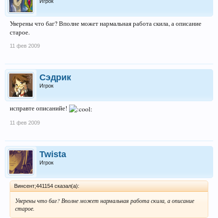
Игрок
Уверены что баг? Вполне может нармальная работа скила, а описание
старое.
11 фев 2009
Сэдрик
Игрок
исправте описанийе!
11 фев 2009
Twista
Игрок
Винсент;441154 сказал(а):
Уверены что баг? Вполне может нармальная работа скила, а описание
старое.