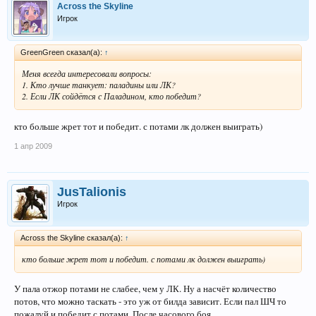
Across the Skyline
Игрок
GreenGreen сказал(а):
↑
Меня всегда интересовали вопросы:
1. Кто лучше танкует: паладины или ЛК?
2. Если ЛК сойдётся с Паладином, кто победит?
кто больше жрет тот и победит. с потами лк должен выиграть)
1 апр 2009
JusTalionis
Игрок
Across the Skyline сказал(а):
↑
кто больше жрет тот и победит. с потами лк должен выиграть)
У пала отжор потами не слабее, чем у ЛК. Ну а насчёт количество
потов, что можно таскать - это уж от билда зависит. Если пал ШЧ то
пожалуй и победит с потами. После часового боя.