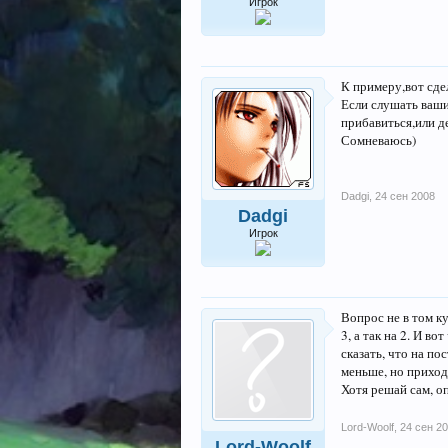
Игрок
К примеру,вот сде
Если слушать ваши 
прибавиться,или де
Сомневаюсь)
Dadgi
,
24 сен 2008
Dadgi
Игрок
Вопрос не в том ку
3, а так на 2. И в
сказать, что на п
меньше, но приход
Хотя решай сам, оп
Lord-Woolf
,
24 сен 2
Lord-Woolf