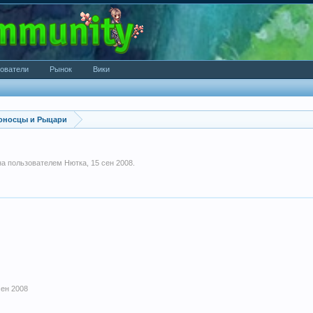
ователи
Рынок
Вики
оносцы и Рыцари
ана пользователем
Нютка
,
15 сен 2008
.
сен 2008