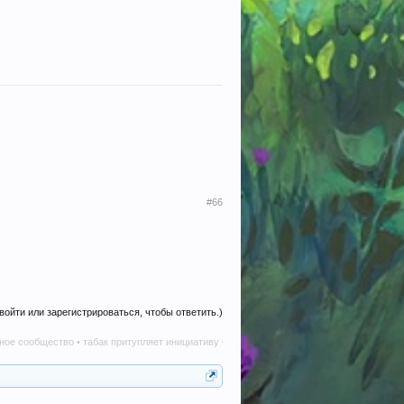
#66
войти или зарегистрироваться, чтобы ответить.)
тво • табак притупляет инициативу • алкоголь наносит вред в любом количестве • тел