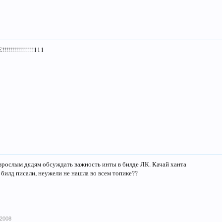
!!!!!!!!!!!!111
зрослым дядям обсуждать важность инты в билде ЛК. Качай ханта
 билд писали, неужели не нашла во всем топике??
 2008