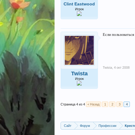
Clint Eastwood
Игрок
Если пользоваться
Twista
,
4 окт 2008
Twista
Игрок
Страница 4 из 4
< Назад
1
2
3
4
Сайт
Форум
Профессии
Крест