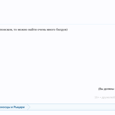
 поиском, то можно найти очень много билдов)
(Вы должны 
16+ • дружелюбное сообщес
оносцы и Рыцари