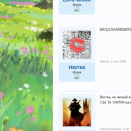
Игрок
БИЛД НАПИШИТЕ!!!!
Нютка
,
4 окт 2008
Нютка
Игрок
Нютка, не мешай в
3.Ы. Те 100500 раз
Clint Eastwood
,
4 окт