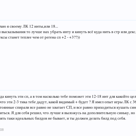
лаю я своему ЛК 12 инты,или 18...
высказывания то лучше нах убрать инту и кинуть всё куда нить в стр или декс,
ксы станет теплее чем от регена сп +2 - +3??))
да кинуть эти сп, а в том насколько тебе поможет эти 12-18 инт для какойто це
от что эти 2-3 тика тебе дадут, какой видимый + будет ? Я имел опыт игры ЛК с 3
остоянные спирали все равно не хватает СП, и все равно приходиться кушать си
иться. Я для себя решил, что лучше я выложусь на дополнительную синьку, но 
ять таки идеальных билдов не бывает, и ты должен делать билд под себя.
008