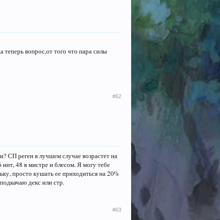
а теперь вопрос,от того что пара силы
#62
ли? СП реген в лучшем случае возрастет на
6 инт, 48 в мистре и блесом. Я могу тебе
ньку, просто кушать ее приходиться на 20%
подкачаю декс или стр.
#63