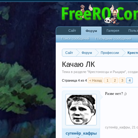
Сайт
Галерея
Польз
Форум
Поиск сообщений
Последние сообщения
Сайт
Форум
Профессии
Крест
Качаю ЛК
Тема в разделе "
Крестоносцы и Рыцари
", созд
Страница 4 из 4
< Назад
1
2
3
4
Разве нет? ;)
сутенёр_кафры
,
21 
сутенёр_кафры