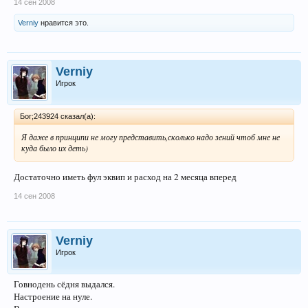
14 сен 2008
Verniy
нравится это.
Verniy
Игрок
Бог;243924 сказал(а):
Я даже в принципи не могу представить,сколько надо зений чтоб мне не
куда было их деть)
Достаточно иметь фул эквип и расход на 2 месяца вперед
14 сен 2008
Verniy
Игрок
Говнодень сёдня выдался.
Настроение на нуле.