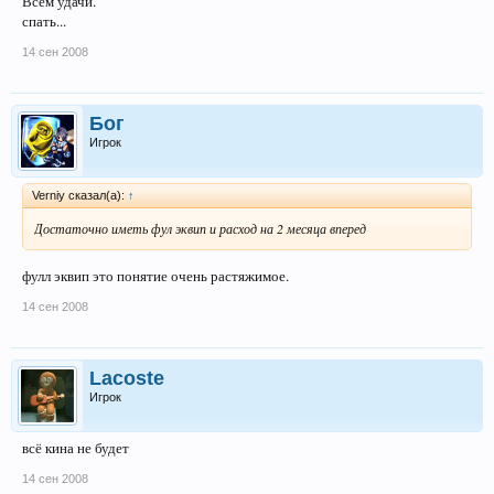
Всем удачи.
спать...
14 сен 2008
Бог
Игрок
Verniy сказал(а):
↑
Достаточно иметь фул эквип и расход на 2 месяца вперед
фулл эквип это понятие очень растяжимое.
14 сен 2008
Lacoste
Игрок
всё кина не будет
14 сен 2008