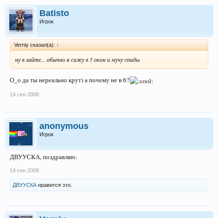
Batisto
Игрок
Verniy сказал(а):
↑
ну в лайте... обычно я сижу в 5 окон и мучу спиды
О_о да ты нереально крут) а почему не в 6?
14 сен 2008
anonymous
Игрок
ДВУУСКА, поздравляю.
14 сен 2008
ДВУУСКА
нравится это.