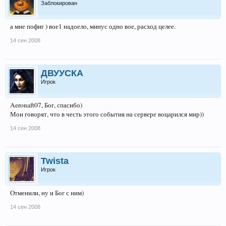
Заблокирован
а мне пофиг ) вое1 надоело, минус одно вое, расход целее.
14 сен 2008
ДВУУСКА
Игрок
Aeronaft07, Бог, спасибо)
Мои говорят, что в честь этого события на сервере воцарился мир))
14 сен 2008
Twista
Игрок
Отменили, ну и Бог с ним)
14 сен 2008