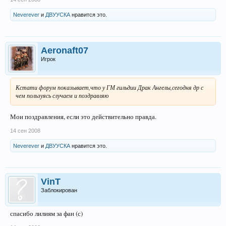
Neverever
и
ДВУУСКА
нравится это.
Aeronaft07
Игрок
Кстати форум показывает,что у ГМ гильдии Драк Ангелы,сегодня др с
чем пользуясь случаем и поздравляю
Мои поздравления, если это действительно правда.
14 сен 2008
Neverever
и
ДВУУСКА
нравится это.
VinT
Заблокирован
спасибо лилиям за фан (с)