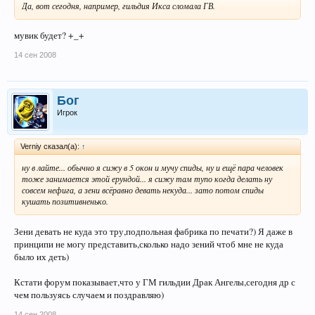
Да, вот сегодня, например, гильдия Икса сломала ГВ.
мувик будет? +_+
14 сен 2008
Бог
Игрок
Verniy сказал(а):
↑
ну в лайте... обычно я сижу в 5 окон и мучу спиды, ну и ещё пара человек
тоже занимается этой ерундой... я сижу там тупо когда делать ну
совсем нефига, а зени всёравно девать некуда... зато потом спиды
кушать позитивненько.
Зени девать не куда это тру,подпольная фабрика по печати?) Я даже в
принципи не могу представить,сколько надо зений чтоб мне не куда
было их деть)
Кстати форум показывает,что у ГМ гильдии Драк Ангелы,сегодня др с
чем пользуясь случаем и поздравляю)
14 сен 2008