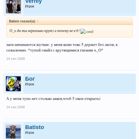
Verniy
Игрок
Batisto сказал(а):
↑
О_о да ты нереально крут) а почему не в 6?
лаги начинаются жуткие. у меня комп токо 5 держет без лагов, к
сожалению. *тупой смайл с крутящимися глазами о_О*
14 сен 2008
Бог
Игрок
А у меня тупо нет столько акков,чтоб 5 окон открыть)
14 сен 2008
Batisto
Игрок