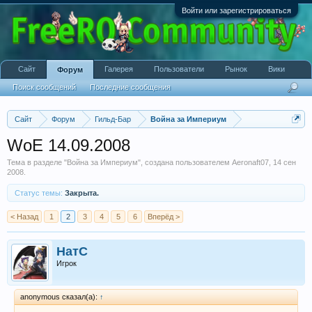
Войти или зарегистрироваться
Сайт
Галерея
Пользователи
Рынок
Вики
Форум
Поиск сообщений
Последние сообщения
Сайт
Форум
Гильд-Бар
Война за Империум
WoE 14.09.2008
Тема в разделе "
Война за Империум
", создана пользователем
Aeronaft07
,
14 сен
2008
.
Статус темы:
Закрыта.
< Назад
1
2
3
4
5
6
Вперёд >
НатС
Игрок
anonymous сказал(а):
↑