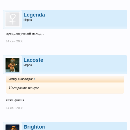
Legenda
Игрок
предсказуемый исход...
14 сен 2008
Lacoste
Игрок
Verniy сказал(а):
↑
Настроение на нуле.
тажа фигня
14 сен 2008
Brightori