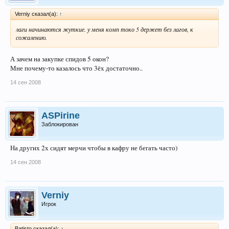
Verniy сказал(а):
↑
лаги начинаются жуткие. у меня комп токо 5 держет без лагов, к
сожалению.
А зачем на закупке спидов 5 окон?
Мне почему-то казалось что 3ёх достаточно..
14 сен 2008
ASPirine
Заблокирован
На других 2х сидят мерчи чтобы в кафру не бегать часто)
14 сен 2008
Verniy
Игрок
Batisto сказал(а):
↑