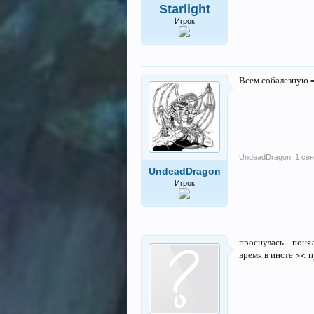
Starlight
Игрок
Всем собалезную =
UndeadDragon
,
1 сен
UndeadDragon
Игрок
проснулась... поня
время в инсте >< 