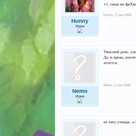
+1, такая же фиХн
Hunny
,
2 сен 2008
Hunny
Игрок
Ужасный день...уж
Да, я, щюка, апати
хочется.
Nemo
,
2 сен 2008
Nemo
Игрок
не хачу учицца , а