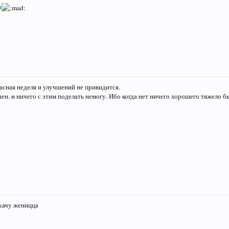
я
асная неделя и улучшений не привидится.
чен. и ничего с этим поделать немогу. Ибо когда нет ничего хорошего тяжело 
 хачу женицца