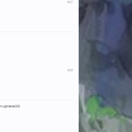
#27
#28
 сделала))))