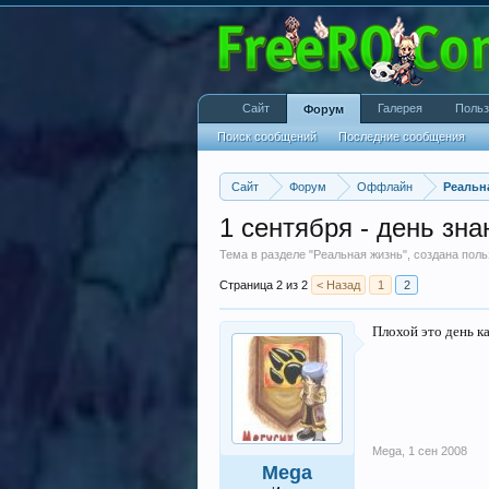
Сайт
Галерея
Польз
Форум
Поиск сообщений
Последние сообщения
Сайт
Форум
Оффлайн
Реальн
1 сентября - день зна
Тема в разделе "
Реальная жизнь
", создана пол
Страница 2 из 2
< Назад
1
2
Плохой это день ка
Mega
,
1 сен 2008
Mega