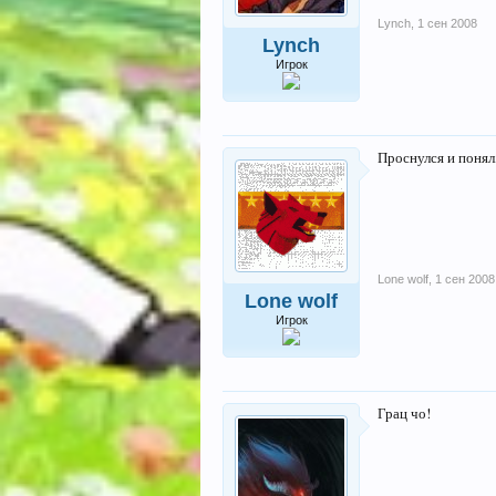
Lynch
,
1 сен 2008
Lynch
Игрок
Проснулся и понял,
Lone wolf
,
1 сен 2008
Lone wolf
Игрок
Грац чо!