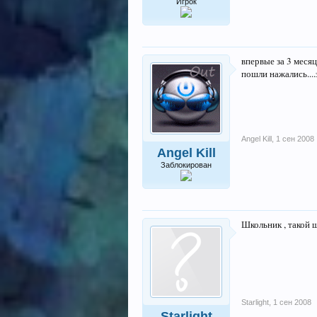
Игрок
впервые за 3 меся
пошли нажались....
Angel Kill
,
1 сен 2008
Angel Kill
Заблокирован
Школьник , такой 
Starlight
,
1 сен 2008
Starlight