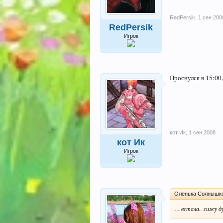
RedPersik
,
1 сен 200
RedPersik
Игрок
Проснулся в 15:00
кот Ик
,
1 сен 2008
кот Ик
Игрок
Оленька Солнышко;
... встала.. сижу