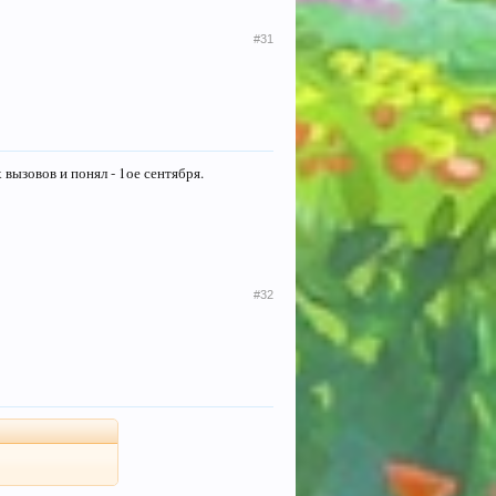
#31
вызовов и понял - 1ое сентября.
#32