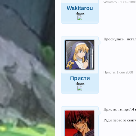
Wakitarou
,
1 сен 200
Wakitarou
Игрок
Проснулась... встал
Присти
,
1 сен 2008
Присти
Игрок
Присти, ты где? Я 
Ради первого сентя