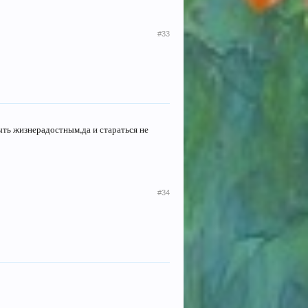
#33
быть жизнерадостным,да и стараться не
#34