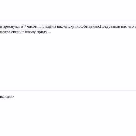
ца проснулся в 7 часов....прищёл в школу,скучно,обыденно.Поздравили нас что
завтра синий в школу приду....
школьник