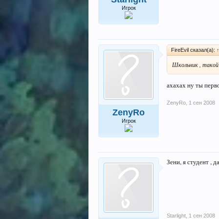
Игрок
FireEvil сказал(а):
Школьник , такой
ахахах ну ты перв
ZenyRo
,
1 сен 2008
ZenyRo
Игрок
Зени, я студент , д
Starlight
,
1 сен 2008