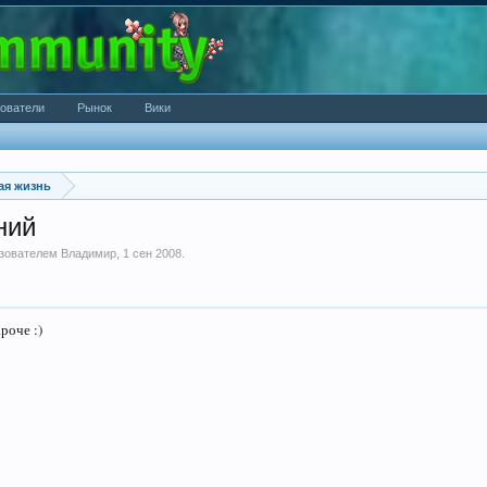
ователи
Рынок
Вики
ая жизнь
ний
ьзователем
Владимир
,
1 сен 2008
.
роче :)