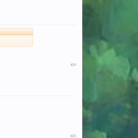
#24
#25