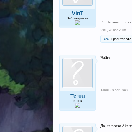
VinT
Заблокирован
PS: Написал этот по
VinT
,
28 авг 2008
Terou
нравится это.
Найс)
Terou
,
29 авг 2008
Terou
Игрок
Да, не плохо Айс з