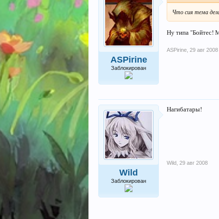
Что сия тема дела
Ну типа "Бойтес! 
ASPirine
,
29 авг 2008
ASPirine
Заблокирован
Нагибатары!
Wild
,
29 авг 2008
Wild
Заблокирован