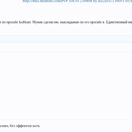
http://files.filefront.com/PvP 10x10 230808 by Ice2avi/;11605130;/f
ст по просьбе IceHeart. Мувик сделан им, выкладываю по его просьбе я. Единственный и
аснял, без эффектов хоть