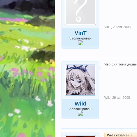
VinT
,
29 авг 2008
VinT
Заблокирован
Что сия тема делае
Wild
,
29 авг 2008
Wild
Заблокирован
Wild сказал(а):
↑