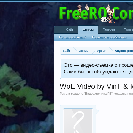
Сайт
Галерея
Польз
Форум
Поиск сообщений
Последние сообщения
Сайт
Форум
Архив
Видеохрон
Это — видео-съёмка с прош
Сами битвы обсуждаются зд
WoE Video by VinT & I
Тема в разделе "
Видеохроника ГВ
", создана п