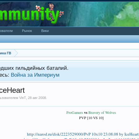
ователи
Рынок
Вики
ика ГВ
едших гильдийных баталий.
есь:
Война за Империум
ceHeart
ользователем
VinT
,
28 авг 2008
.
ProGamers
vs
Bravery of Wolves
PVP [10 VS 10]​
http://narod.ru/disk/2223529000/PvP 10x10 23.08.08 by IceHeart