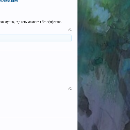
ileinfo.html
мхо мувик, где есть моменты без эффектов
#1
#2