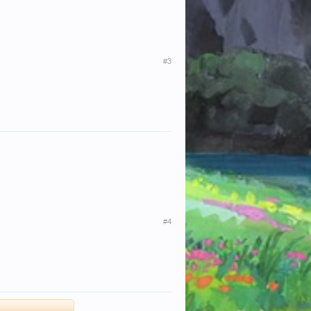
#3
#4