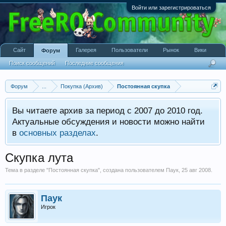
Войти или зарегистрироваться
Сайт
Галерея
Пользователи
Рынок
Вики
Форум
Поиск сообщений
Последние сообщения
Форум
...
Покупка (Архив)
Постоянная скупка
Вы читаете архив за период с 2007 до 2010 год.
Актуальные обсуждения и новости можно найти
в
основных разделах
.
Скупка лута
Тема в разделе "
Постоянная скупка
", создана пользователем
Паук
,
25 авг 2008
.
Паук
Игрок