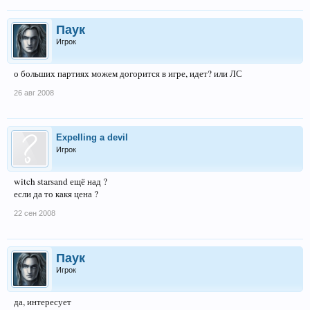
Паук
Игрок
о больших партиях можем догорится в игре, идет? или ЛС
26 авг 2008
Expelling a devil
Игрок
witch starsand ещё над ?
если да то какя цена ?
22 сен 2008
Паук
Игрок
да, интересует