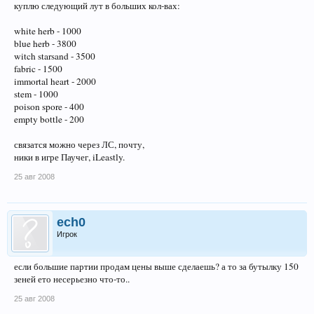
куплю следующий лут в больших кол-вах:
white herb - 1000
blue herb - 3800
witch starsand - 3500
fabric - 1500
immortal heart - 2000
stem - 1000
poison spore - 400
empty bottle - 200
связатся можно через ЛС, почту,
ники в игре Паучег, iLeastly.
25 авг 2008
ech0
Игрок
если большие партии продам цены выше сделаешь? а то за бутылку 150
зеней ето несерьезно что-то..
25 авг 2008