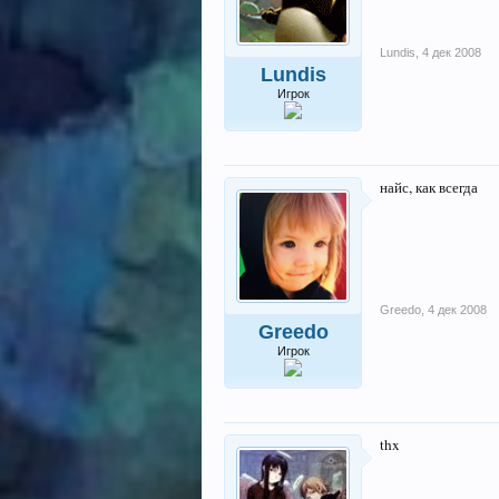
Lundis
,
4 дек 2008
Lundis
Игрок
найс, как всегда
Greedo
,
4 дек 2008
Greedo
Игрок
thx