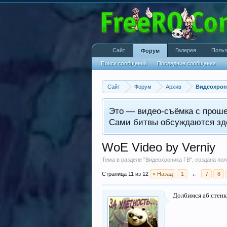
Сайт
Галерея
Польз
Форум
Поиск сообщений
Последние сообщения
Сайт
Форум
Архив
Видеохрон
Это — видео-съёмка с прош
Сами битвы обсуждаются зд
WoE Video by Verniy
Тема в разделе "
Видеохроника ГВ
", создана п
Страница 11 из 12
< Назад
1
←
7
8
Долбимся аб стенк