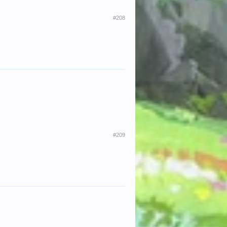
#208
#209