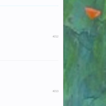
#212
#213