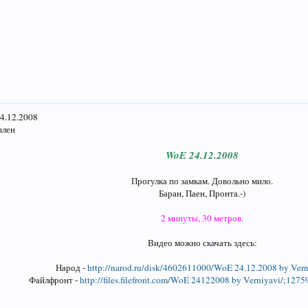
4.12.2008
влен
WoE 24.12.2008
Прогулка по замкам. Довольно мило.
Баран, Паен, Пронта.-)
2 минуты, 30 метров.
Видео можно скачать здесь:
Народ -
http://narod.ru/disk/4602611000/WoE 24.12.2008 by Vern
Файлфронт -
http://files.filefront.com/WoE 24122008 by Verniyavi/;12759