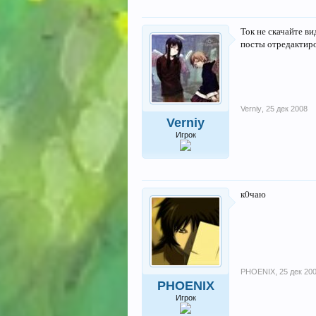
Ток не скачайте ви
посты отредактир
Verniy
,
25 дек 2008
Verniy
Игрок
к0чаю
PHOENIX
,
25 дек 20
PHOENIX
Игрок