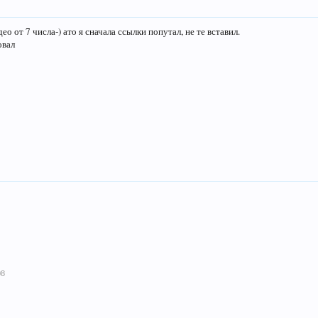
део от 7 числа-) ато я сначала ссылки попутал, не те вставил.
овал
08