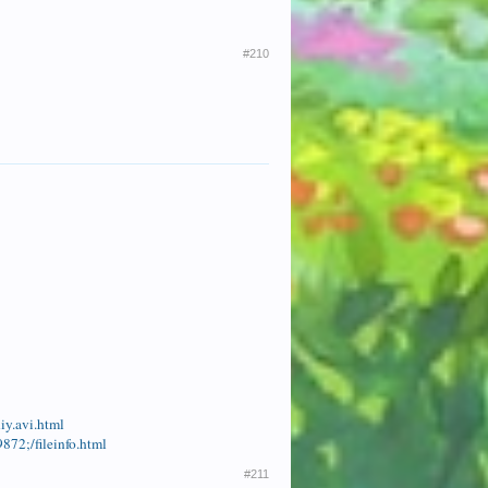
#210
iy.avi.html
872;/fileinfo.html
#211