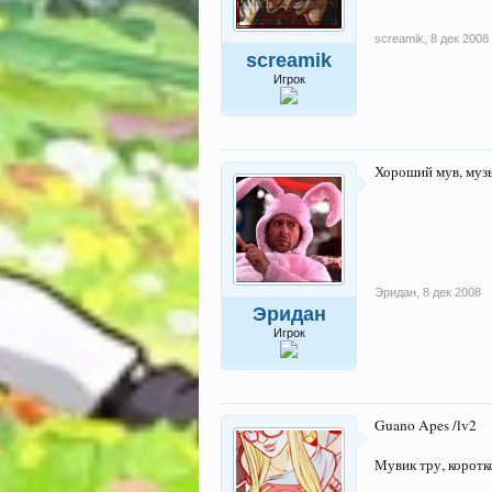
screamik
,
8 дек 2008
screamik
Игрок
Хороший мув, муз
Эридан
,
8 дек 2008
Эридан
Игрок
Guano Apes /lv2
Мувик тру, коротко