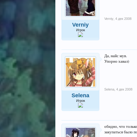
Verniy
,
4 дек 2008
Verniy
Игрок
Да, найс мув.
Упорно хавал)
Selena
,
4 дек 2008
Selena
Игрок
обидно, что только
закупаться было поз