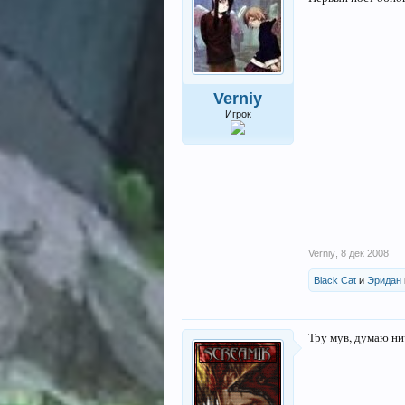
Verniy
Игрок
Verniy
,
8 дек 2008
Black Cat
и
Эридан
Тру мув, думаю нич