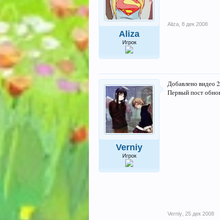
Aliza
,
8 дек 2008
Aliza
Игрок
Добавлено видео 2
Первый пост обно
Verniy
Игрок
Verniy
,
25 дек 2008