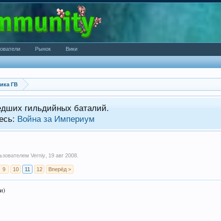
ователи
Рынок
Вики
ика ГВ
едших гильдийных баталий.
есь:
Война за Империум
ользователем
Verniy
,
19 авг 2008
.
9
10
11
12
Вперёд >
и)