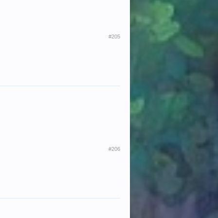
#205
#206