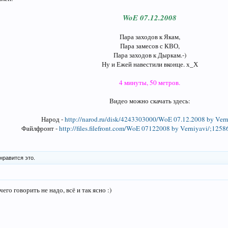
WoE 07.12.2008
Пара заходов к Якам,
Пара замесов с КВО,
Пара заходов к Дыркам.-)
Ну и Ежей навестили вконце. х_Х
4 минуты, 50 метров.
Видео можно скачать здесь:
Народ -
http://narod.ru/disk/4243303000/WoE 07.12.2008 by Vern
Файлфронт -
http://files.filefront.com/WoE 07122008 by Verniyavi/;12586
нравится это.
его говорить не надо, всё и так ясно :)