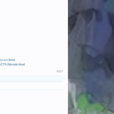
iy.avi.html
279;/fileinfo.html
#207