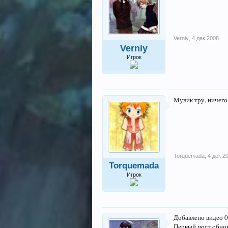
Verniy
,
4 дек 2008
Verniy
Игрок
Мувик тру, ничего
Torquemada
,
4 дек 2
Torquemada
Игрок
Добавлено видео 0
Первый пост обнов