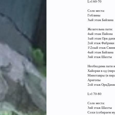
Lvl 60-70
Соло места:
Гоблины
3ый этаж Байлана
Желательна пати:
4ый этаж Пайона
1ый этаж Орк-данж
2ой этаж Фабрики
1\2оый этаж Свин
4ый этаж Байлана
3ий этаж Шахты
Необходима пати и
Хайорки в од (пир
Минотавры (в пир
Аригопы
2ой этаж ОркДанжа
Lvl 70-80
Соло места:
3ий этаж Шахты
Сохи (собираем м