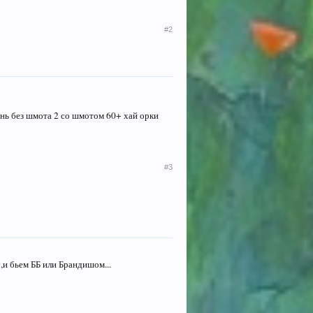
#2
ень без шмота 2 со шмотом 60+ хай орки
#3
,и бьем ББ или Брандишом...