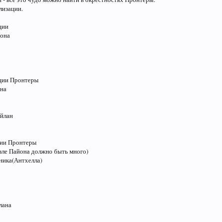
лизации.
ции
йона
ации Пронтеры
она
айлан
ции Пронтеры
зле Пайона должно быть много)
ника(Антхелла)
лана