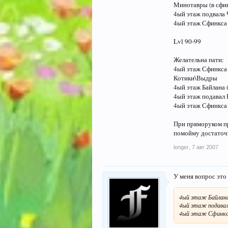
Минотавры (в сфинк
4ый этаж подвала 
4ый этаж Сфинкса
Lvl 90-99
Желательна пати:
4ый этаж Сфинкса
Котики\Выдры
4ый этаж Байлана 
4ый этаж подавал 
4ый этаж Сфинкса
При пряморуком при
помойму достаточ
longer
,
7 авг 2007
У меня вопрос это
4ый этаж Байлана
4ый этаж подавал
4ый этаж Сфинкса