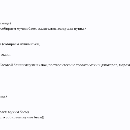
амиде)
(собираем мучим бьем, желательна воздушая пушка)
а (собираем мучим бьем)
 эквип:
Часовой башник(нужен ключ, постарайтесь не трогать мечи и джокеров, морок
ида)
раем мучим бьем)
ого собираем мучим бьем))