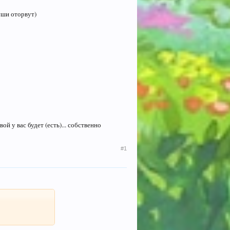
уши оторвут)
ой у вас будет (есть)... собственно
#1