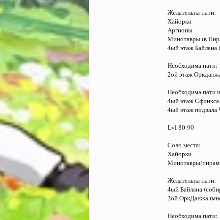
Желательна пати:
Хайорки
Аргиопы
Минотавры (в Пир
4ый этаж Байлана 
Необходима пати:
2ой этаж Оркданж
Необходима пати и
4ый этаж Сфинкса
4ый этаж подвала 
Lvl 80-90
Соло места:
Хайорки
Минотавры(пирам
Желательна пати:
4ый Байлана (соби
2ой ОркДанжа (мн
Необходима пати: