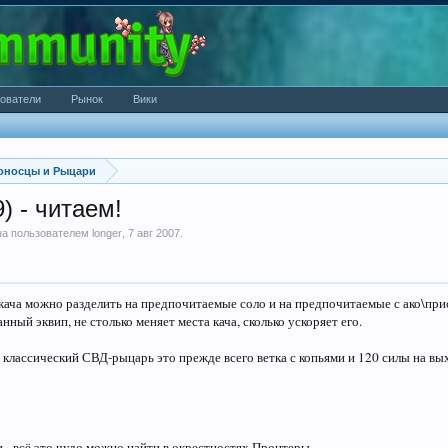
ователи
Рынок
Вики
оносцы и Рыцари
) - читаем!
ана пользователем
longer
,
7 авг 2007
.
 кача можно разделить на предпочитаемые соло и на предпочитаемые с ако\пр
ный эквип, не столько меняет места кача, сколько ускоряет его.
классический СВД-рыцарь это прежде всего ветка с копьями и 120 силы на вых
 - всё это чудо можно найти в окрестностях Пронтеры.