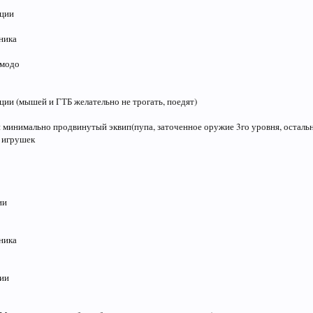
ации
ника
омодо
ции (мышей и ГТБ желательно не трогать, поедят)
 минимально продвинутый эквип(пупа, заточенное оружие 3го уровня, остально
 игрушек
ии
ника
ции