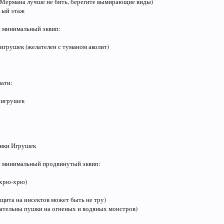
(Мермана лучше не бить, берегите вымирающие виды)
1ый этаж
и минимальный эквип:
игрушек (желателен с туманом аколит)
ати:
 игрушек
ики Игрушек
и минимальный продвинутый эквип:
(хрю-хрю)
 щита на инсектов может быть не тру)
ательны пушки на огненых и водяных монстров)