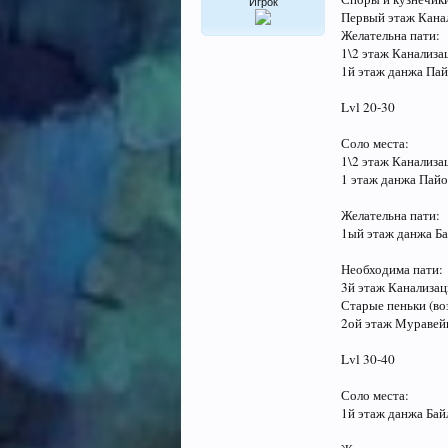
Игрок
Первый этаж Кана
Желательна пати:
1\2 этаж Канализа
1й этаж данжа Па
Lvl 20-30
Соло места:
1\2 этаж Канализ
1 этаж данжа Пай
Желательна пати:
1ый этаж данжа Б
Необходима пати:
3й этаж Канализа
Старые пеньки (во
2ой этаж Муравей
Lvl 30-40
Соло места:
1й этаж данжа Бай