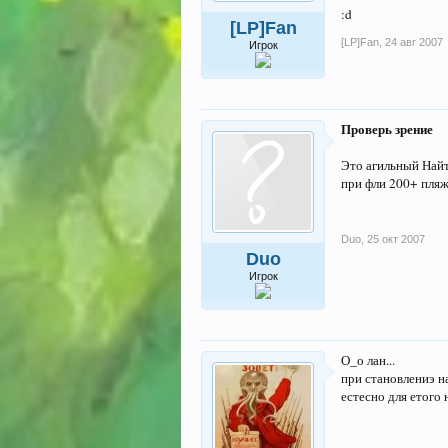
:d
[LP]Fan
[LP]Fan
,
24 авг 2007
Игрок
Проверь зрение
Это агильный Найт
при фли 200+ пляж
Duo
,
25 окт 2007
Duo
Игрок
О_о лан...
при становлениэ н
естесно для етого 