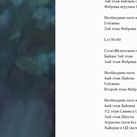
3ий этаж Байлана 
Фабрика игрушек 
Необходима пати 
Гоблины
2ой этаж Фабрики 
Lvl 50-60
Соло\Желательна п
Байлан 3ий этаж
1ый этаж Фабрика
Необходима пати:
4ый этаж Пайона
Гоблины
Второй этаж Фабр
Необходима пати 
4ый этаж Байлана
1\2 этаж Свинкса 
3ый этаж Шахты
Агриопы (хотя без
Хайорки в ОД (жел