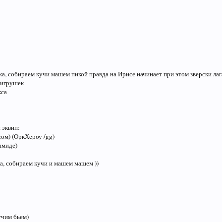
а, собираем кучи машем пикой правда на Ирисе начинает при этом зверски лаг
 игрушек
кса
 эквип:
сом) (ОркХероу /gg)
амиде)
, собираем кучи и машем машем ))
учим бьем)