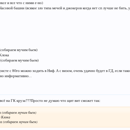
се и все что с ними е-но)
Часовой башни (всякое зло типа мечей и джокеров когда нет сп лучше не бить, 
(собираем мучим бьем)
Клока
 (собираем мучим бьем)
сте с 80го можно ходить в Ниф. А с визом, очень удачно будет в ГД, если таков
но информативно. .
 всё на ГК круза???Просто не думаю что щит вит сможет так:
 (собираем мучим бьем)
 Клока
 (собираем мучим бьем)