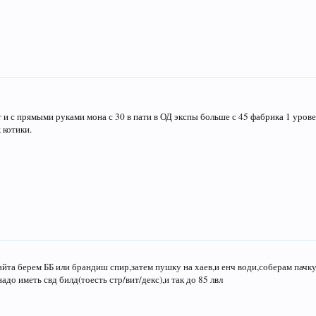
 и с прямыми руками мона с 30 в пати в ОД экспы больше с 45 фабрика 1 уров
 котики.
айта берем ББ или брандиш спир,затем пушку на хаев,и енч води,соберам пачку
надо иметь свд билд(тоесть стр/вит/декс),и так до 85 лвл