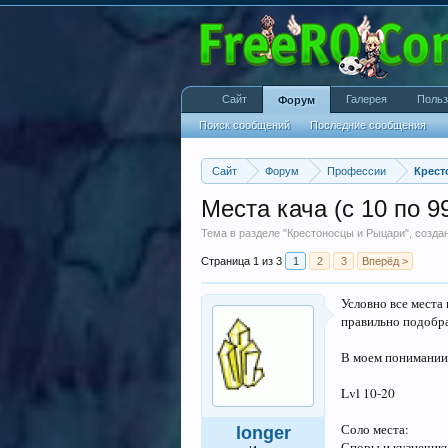
Сайт
Галерея
Польз
Форум
Поиск сообщений
Последние сообщения
Сайт
Форум
Профессии
Крест
Места кача (с 10 по 99
Тема в разделе "
Крестоносцы и Рыцари
", созд
Страница 1 из 3
1
2
3
Вперёд >
Условно все места
правильно подобран
В моем понимании 
Lvl 10-20
Соло места:
longer
Споры и кузнечики