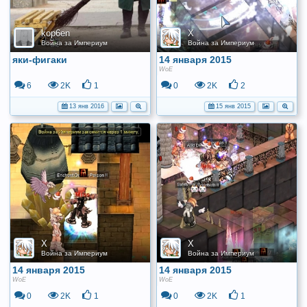
kop6en
X
Война за Империум
Война за Империум
яки-фигаки
14 января 2015
WoE
6
2K
1
0
2K
2
13 янв 2016
15 янв 2015
X
X
Война за Империум
Война за Империум
14 января 2015
14 января 2015
WoE
WoE
0
2K
1
0
2K
1