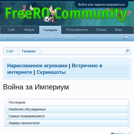
Войти или зарегистрироваться
Сайт
Форум
Пользователи
Рынок
Вики
Галерея
Поиск по Галерее
Новые работы в галерее
Сайт
Галерея
Нарисованное игроками
|
Встречено в
интернете
|
Скриншоты
Война за Империум
Последние
Наиболее обсуждаемые
Самые понравившиеся
Лидеры просмотров