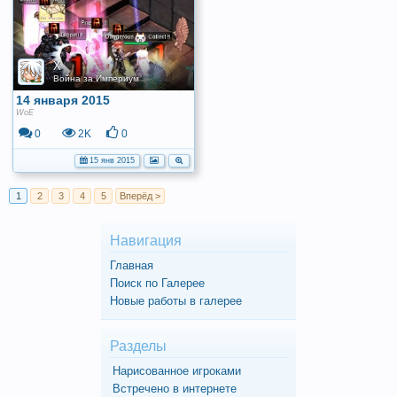
X
Война за Империум
14 января 2015
WoE
0
2K
0
15 янв 2015
1
2
3
4
5
Вперёд >
Навигация
Главная
Поиск по Галерее
Новые работы в галерее
Разделы
Нарисованное игроками
Встречено в интернете