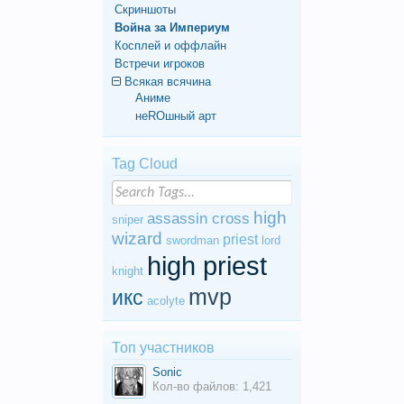
Скриншоты
Война за Империум
Косплей и оффлайн
Встречи игроков
Всякая всячина
Аниме
неROшный арт
Tag Cloud
high
assassin cross
sniper
wizard
priest
swordman
lord
high priest
knight
mvp
икс
acolyte
Топ участников
Sonic
Кол-во файлов: 1,421