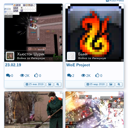
RSS Feed
Хьюстон Шурик
Быня
Война за Империум
Война за Империум
23.02.19
WoE Project
0
2K
0
2
2K
0
25 янв 2019
05 мар 2018