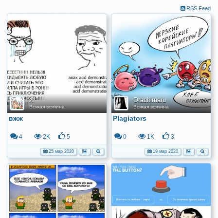
RSS Feed
X
Orachimaru
Всякая всячина
Всякая всячина
вжж
Plagiators
4
2K
5
0
1K
3
25 мар 2020
19 мар 2020