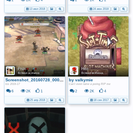
2
2K
4
2
1K
2
13 июл 2018
24 июн 2018
Pnzr
Hito
Всякая всячина
Всякая всячина
Screenshot_20160728_00005
by valkymie
tos 2016-17
Can’t even tame a poring RIP me
6
2K
1
2
2K
4
25 апр 2018
18 сен 2017