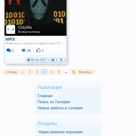
OnlyMe
Всякая всячина
MRX
Помниться у одного из игроков есть ХП с подобным ником, сегодня посмотрел старенький фильм "Who i am", там был данный персонаж.. Решил добавить сюда скриншот из фильма =)
1
2K
2
08 янв 2017
< Назад
1
2
3
4
5
6
→
35
Вперёд >
Навигация
Главная
Поиск по Галерее
Новые работы в галерее
Разделы
Нарисованное игроками