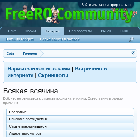
Войти или зарегистрироваться
Сайт
Форум
Пользователи
Рынок
Вики
Галерея
Поиск по Галерее
Новые работы в галерее
Сайт
Галерея
Нарисованное игроками
|
Встречено в
интернете
|
Скриншоты
Всякая всячина
Всё, что не относится к существующим категориям. Естественно в рамках
приличия
Последние
Наиболее обсуждаемые
Самые понравившиеся
Лидеры просмотров