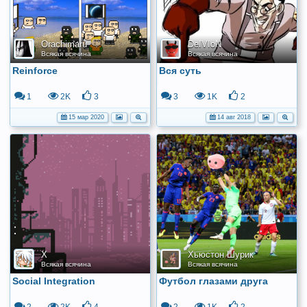
Orachimaru
DeIVIoN
Всякая всячина
Всякая всячина
Reinforce
Вся суть
1
2K
3
3
1K
2
15 мар 2020
14 авг 2018
X
Хьюстон Шурик
Всякая всячина
Всякая всячина
Social Integration
Футбол глазами друга