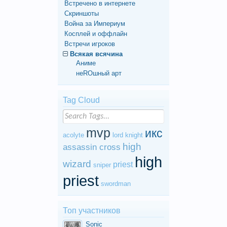
Встречено в интернете
Скриншоты
Война за Империум
Косплей и оффлайн
Встречи игроков
Всякая всячина
Аниме
неROшный арт
Tag Cloud
mvp
икс
acolyte
lord knight
high
assassin cross
high
wizard
priest
sniper
priest
swordman
Топ участников
Sonic