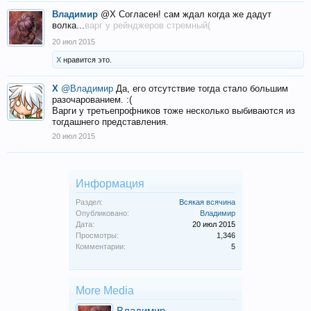
Владимир
@X Согласен! сам ждал когда же дадут
волка...
варг у рейнджеров стремный(
20 июл 2015
X
нравится это.
X
@Владимир
Да, его отсутствие тогда стало большим
разочарованием. :(
Варги у третьепрофников тоже несколько выбиваются из
тогдашнего представления.
20 июл 2015
Информация
Раздел:
Всякая всячина
Опубликовано:
Владимир
Дата:
20 июл 2015
Просмотры:
1,346
Комментарии:
5
More Media