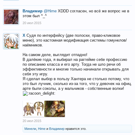
Владимир
@Hime
XDDD согласен, но всё же вопрос не в
этом был ^_^
20 июл 2015
X
Судя по интерфейсу (две полоски, право-кликовое
меню), это кастомная модификация системы гомунклов/
наёмников.
На самом деле, выглядит отпадно!
В далёкие года, я выбирал на раггейме себе профессию
по описанию класса и его арту. Тогда не шло речи об
эффективности и многие только начинали открывать для
себя эту игру.
Я сделал выбор в пользу Хантера не столько потому, что
это был лучник, сколько из-за того, что у девочек на офиц.
арте были соколы, а у мальчиков - собственные волки!
20 июл 2015
Минели
,
Hime
и
Владимир
нравится это.