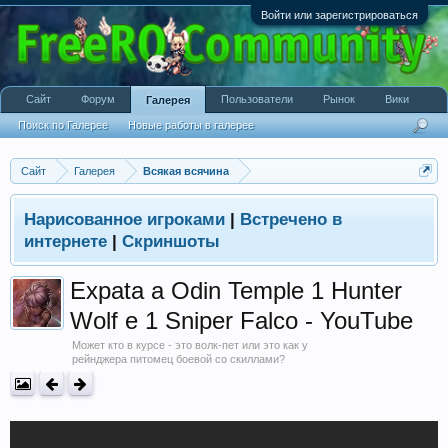
Войти или зарегистрироваться
Сайт
Форум
Пользователи
Рынок
Вики
Галерея
Поиск по Галерее
Новые работы в галерее
Сайт
Галерея
Всякая всячина
Нарисованное игроками
|
Встречено в
интернете
|
Скриншоты
Expata a Odin Temple 1 Hunter
Wolf e 1 Sniper Falco - YouTube
Может кто в курсе - это волк-пет или это как у
рейнджера питомец боевой со скиллами?