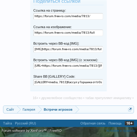
Поделиться ссылкой
Ссылка на страницу:
Ссылка на изображение:
Встроить через BB-код [IMG]:
Встроить через BB-код [IMG] (с эскизом):
Share BB [GALLERY] Code:
16+ • дружелюбное сообщество • табак притупляет инициативу • алког
Сайт
Галерея
Встречи игроков
Тайга
Русский (RU)
Обратная связь
Помощь
Forum software by XenForo™
|
FreeRO
Условия и правила