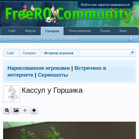
Войти или зарегистрироваться
Сайт
Форум
Пользователи
Рынок
Вики
Галерея
Поиск по Галерее
Новые работы в галерее
Сайт
Галерея
Встречи игроков
Нарисованное игроками
|
Встречено в
интернете
|
Скриншоты
Кассул у Горшика