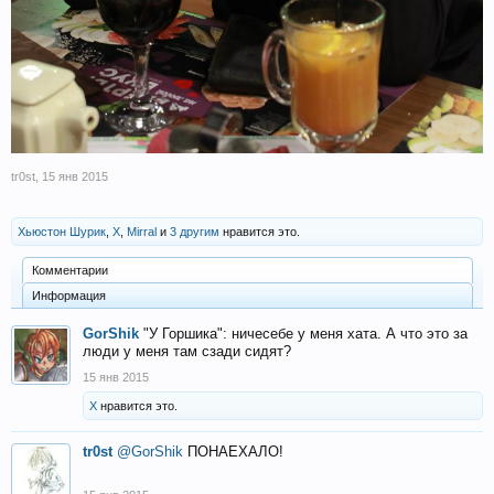
tr0st
,
15 янв 2015
Хьюстон Шурик
,
X
,
Mirral
и
3 другим
нравится это.
Комментарии
Информация
GorShik
"У Горшика": ничесебе у меня хата. А что это за
люди у меня там сзади сидят?
15 янв 2015
X
нравится это.
tr0st
@GorShik
ПОНАЕХАЛО!