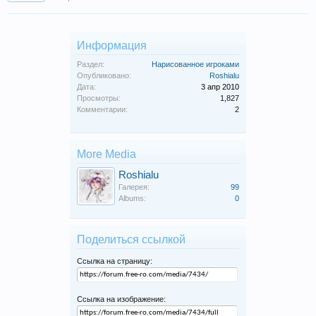
Информация
Раздел:
Нарисованное игроками
Опубликовано:
Roshialu
Дата:
3 апр 2010
Просмотры:
1,827
Комментарии:
2
More Media
Roshialu
Галерея:
99
Albums:
0
Поделиться ссылкой
Ссылка на страницу:
Ссылка на изображение: