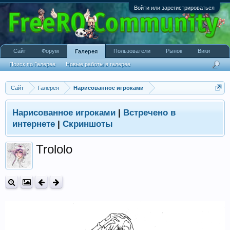
Войти или зарегистрироваться
Сайт
Форум
Пользователи
Рынок
Вики
Галерея
Поиск по Галерее
Новые работы в галерее
Сайт
Галерея
Нарисованное игроками
Нарисованное игроками
|
Встречено в
интернете
|
Скриншоты
Trololo