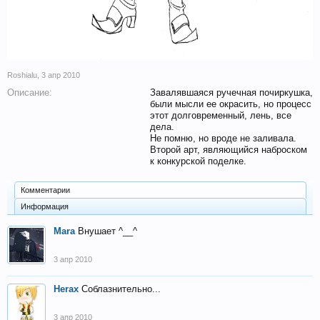
Roshialu
,
3 апр 2010
Описание:
Завалявшаяся ручечная почиркушка,
были мысли ее окрасить, но процесс
этот долговременный, лень, все
дела.
Не помню, но вроде не заливала.
Второй арт, являющийся наброском
к конкурской поделке.
Комментарии
Информация
Mara
Внушает ^__^
3 апр 2010
Herax
Соблазнительно...
3 апр 2010