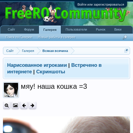
Войти или зарегистрироваться
Сайт
Форум
Пользователи
Рынок
Вики
Галерея
Поиск по Галерее
Новые работы в галерее
Сайт
Галерея
Всякая всячина
Нарисованное игроками
|
Встречено в
интернете
|
Скриншоты
мяу! наша кошка =3