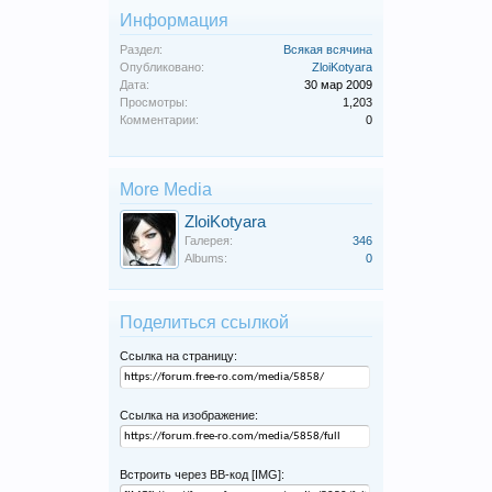
Информация
Раздел:
Всякая всячина
Опубликовано:
ZloiKotyara
Дата:
30 мар 2009
Просмотры:
1,203
Комментарии:
0
More Media
ZloiKotyara
Галерея:
346
Albums:
0
Поделиться ссылкой
Ссылка на страницу:
Ссылка на изображение:
Встроить через BB-код [IMG]: