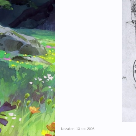
Nezakon
,
13 сен 2008