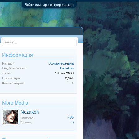
Войти или зарегистрироваться
Информация
Раздел:
Всякая всячина
Опубликовано:
Nezakon
Дата:
13 сен 2008
Просмотры:
2,941
Комментарии:
1
More Media
Nezakon
Галерея:
485
Albums:
0