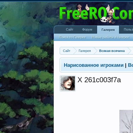
Сайт
Форум
Польз
Галерея
Поиск по Галерее
Новые работы в галерее
Сайт
Галерея
Всякая всячина
Нарисованное игроками
|
В
X 261c003f7a