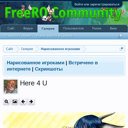
Войти или зарегистрироваться
Сайт
Форум
Пользователи
Рынок
Вики
Галерея
Поиск по Галерее
Новые работы в галерее
Сайт
Галерея
Нарисованное игроками
Нарисованное игроками
|
Встречено в
интернете
|
Скриншоты
Here 4 U