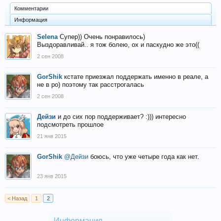
Комментарии
Информация
Selena
Супер)) Очень понравилось)
Выздоравливай.. я тож болею, ох и паскудно же это((
2 сен 2008
GorShik
кстате приезжал поддержать именно в реале, а
не в ро) поэтому так расстрогалась
2 сен 2008
Дейзи
и до сих пор поддерживает? :))) интересно
подсмотреть прошлое
21 янв 2015
GorShik
@Дейзи
боюсь, что уже четыре года как нет.
23 янв 2015
< Назад
1
2
Информация