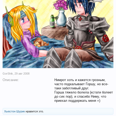
GorShik
,
29 авг 2008
Описание:
Нимрот хоть и кажется грозным,
часто подкалывает Горшу, но все-
таки заботливый друг.
Горша тяжело болела (кстати болеет
до сих пор), и спасибо Ниму, что
приехал поддержать меня =)
Хьюстон Шурик
нравится это.