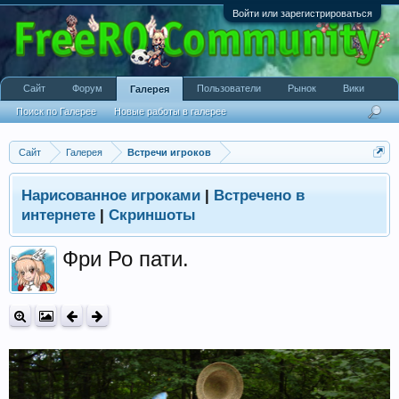
Войти или зарегистрироваться
Сайт
Форум
Пользователи
Рынок
Вики
Галерея
Поиск по Галерее
Новые работы в галерее
Сайт
Галерея
Встречи игроков
Нарисованное игроками
|
Встречено в
интернете
|
Скриншоты
Фри Ро пати.