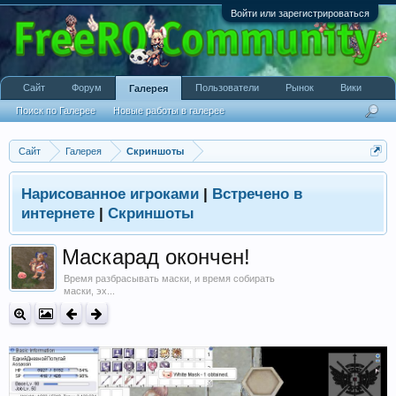
Войти или зарегистрироваться
Сайт
Форум
Пользователи
Рынок
Вики
Галерея
Поиск по Галерее
Новые работы в галерее
Сайт
Галерея
Скриншоты
Нарисованное игроками
|
Встречено в
интернете
|
Скриншоты
Маскарад окончен!
Время разбрасывать маски, и время собирать
маски, эх...