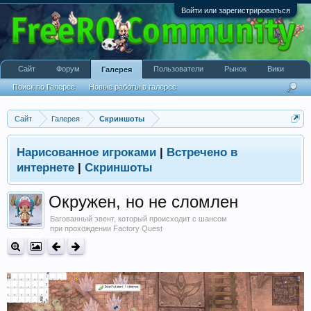
Войти или зарегистрироваться
Сайт
Форум
Пользователи
Рынок
Вики
Галерея
Поиск по Галерее
Новые работы в галерее
Сайт
Галерея
Скриншоты
Нарисованное игроками
|
Встречено в
интернете
|
Скриншоты
Окружен, но не сломлен
Багованный эвент, который происходит с шансом
при прохождении Factory Quest