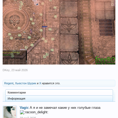
DKey
,
23 май 2026
Regent
,
Хьюстон Шурик
и
X
нравится это.
Комментарии
Информация
Vagic
А я и не замечал какие у них голубые глаза
23 май 2026