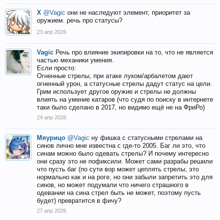
X
@Vagic
они не наследуют элемент, приоритет за
оружием. речь про статусы?
23 апр 2026
Vagic
Речь про влияние экипировки на то, что не является
частью механики умения.
Если просто:
Огненные стрелы, при атаке луком/арбалетом дают
огненный урон, а статусные стрелы дадут статус на цели.
Грим использует другое оружие и стрелы не должны
влиять на умение катаров (что судя по поиску в интернете
таки было сделано в 2017, но видимо ещё не на ФриРо)
24 апр 2026
Мяурицо
@Vagic
ну фишка с статусными стрелами на
синов лично мне известна с где-то 2005. Баг ли это, что
синам можно было одевать стрелы? И почему интересно
они сразу это не пофиксили. Может сами разрабы решили
что пусть баг (по сути вор может цеплять стрелы, это
нормально как и на роге, но они забыли запретить это для
синов, но может подумали что ничего страшного в
одевании на сина стрел быть не может, поэтому пусть
будет) превратится в фичу?
27 апр 2026