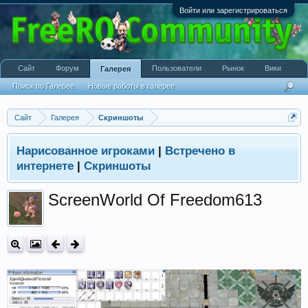
Войти или зарегистрироваться
Сайт
Форум
Пользователи
Рынок
Вики
Галерея
Поиск по Галерее
Новые работы в галерее
Сайт
Галерея
Скриншоты
Нарисованное игроками
|
Встречено в
интернете
|
Скриншоты
ScreenWorld Of Freedom613