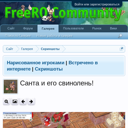
Войти или зарегистрироваться
Сайт
Форум
Пользователи
Рынок
Вики
Галерея
Поиск по Галерее
Новые работы в галерее
Сайт
Галерея
Скриншоты
Нарисованное игроками
|
Встречено в
интернете
|
Скриншоты
Санта и его свинолень!