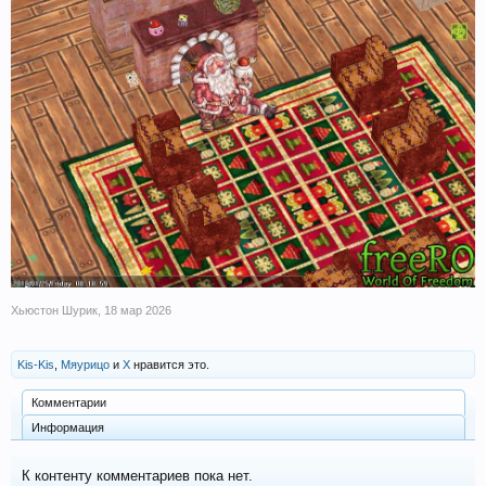
Хьюстон Шурик
,
18 мар 2026
Kis-Kis
,
Мяурицо
и
X
нравится это.
Комментарии
Информация
К контенту комментариев пока нет.