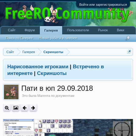
Войти или зарегистрироваться
Сайт
Форум
Пользователи
Рынок
Вики
Галерея
Поиск по Галерее
Новые работы в галерее
Сайт
Галерея
Скриншоты
Нарисованное игроками
|
Встречено в
интернете
|
Скриншоты
Пати в юп 29.09.2018
Это была Магента по документам