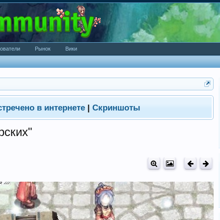
ователи
Рынок
Вики
стречено в интернете
|
Скриншоты
рских"