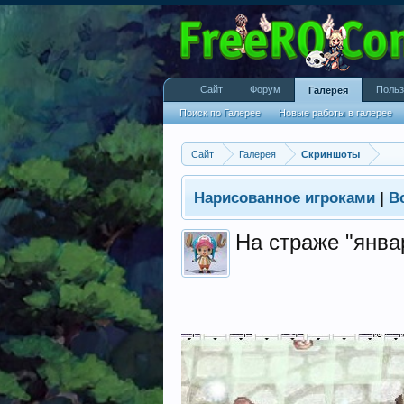
Сайт
Форум
Польз
Галерея
Поиск по Галерее
Новые работы в галерее
Сайт
Галерея
Скриншоты
Нарисованное игроками
|
В
На страже "янва