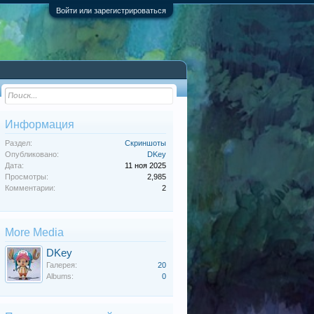
Войти или зарегистрироваться
Информация
Раздел:
Скриншоты
Опубликовано:
DKey
Дата:
11 ноя 2025
Просмотры:
2,985
Комментарии:
2
More Media
DKey
Галерея:
20
Albums:
0