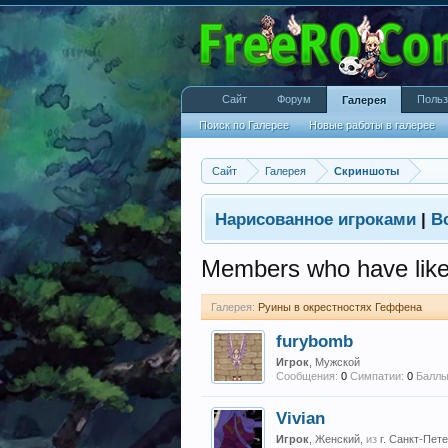
Сайт
Форум
Польз
Галерея
Поиск по Галерее
Новые работы в галерее
Сайт
Галерея
Скриншоты
Нарисованное игроками
|
В
Members who have lik
Галерея:
Руины в окрестностях Геффена
furybomb
Игрок
, Мужской
Сообщения:
0
Симпатии:
0
Баллы
Vivian
Игрок
, Женский,
из
г. Санкт-Пет