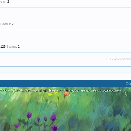
ллы:
2
Баллы:
2
,125
Баллы:
2
16+ • дружелюбное сообще
Обр
eRO
©
2007-2026. Свободный мир Ragnarok Online. Будьте добрее к окружающим~