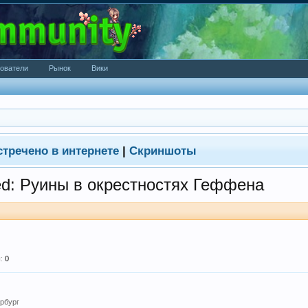
ователи
Рынок
Вики
стречено в интернете
|
Скриншоты
ed: Руины в окрестностях Геффена
:
0
ербург