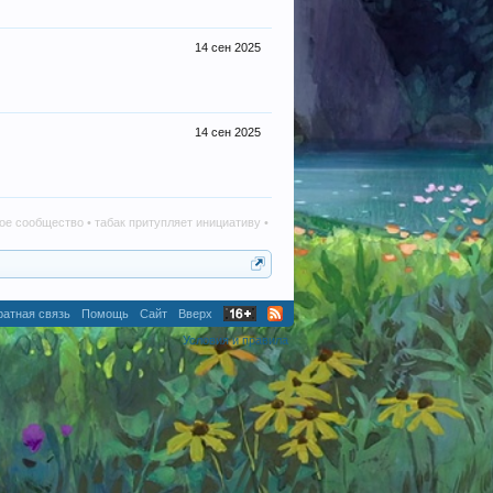
14 сен 2025
14 сен 2025
ство • табак притупляет инициативу • алкоголь наносит вред в любом количестве • те
атная связь
Помощь
Сайт
Вверх
Условия и правила