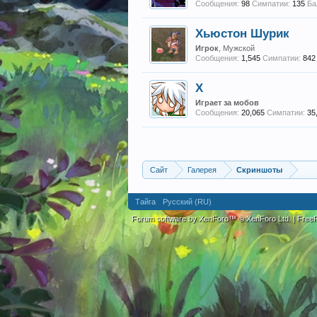
Сообщения:
98
Симпатии:
135
Ба
Хьюстон Шурик
Игрок
, Мужской
Сообщения:
1,545
Симпатии:
842
X
Играет за мобов
Сообщения:
20,065
Симпатии:
35
Сайт
Галерея
Скриншоты
Тайга
Русский (RU)
Forum software by XenForo™
© XenForo Ltd.
|
Fre