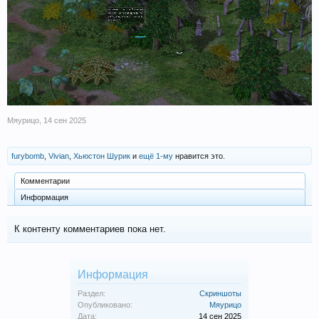
Мяурицо
,
14 сен 2025
furybomb
,
Vivian
,
Хьюстон Шурик
и
ещё 1-му
нравится это.
Комментарии
Информация
К контенту комментариев пока нет.
Информация
Раздел:
Скриншоты
Опубликовано:
Мяурицо
Дата:
14 сен 2025