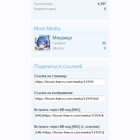
Просмотры:
4,397
Комментарии:
0
More Media
Мяурицо
Галерея:
95
Albums:
0
Поделиться ссылкой
Ссылка на страницу:
Ссылка на изображение:
Встроить через BB-код [IMG]:
Встроить через BB-код [IMG] (с эскизом):