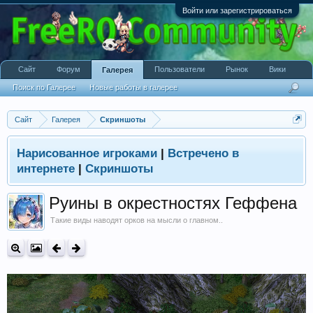
Войти или зарегистрироваться
Сайт
Форум
Пользователи
Рынок
Вики
Галерея
Поиск по Галерее
Новые работы в галерее
Сайт
Галерея
Скриншоты
Нарисованное игроками
|
Встречено в
интернете
|
Скриншоты
Руины в окрестностях Геффена
Такие виды наводят орков на мысли о главном..