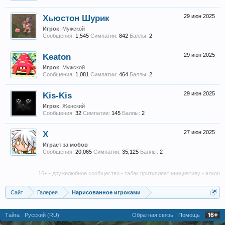
Хьюстон Шурик
29 июн 2025
Игрок
, Мужской
Сообщения:
1,545
Симпатии:
842
Баллы:
2
Keaton
29 июн 2025
Игрок
, Мужской
Сообщения:
1,081
Симпатии:
464
Баллы:
2
Kis-Kis
29 июн 2025
Игрок
, Женский
Сообщения:
32
Симпатии:
145
Баллы:
2
X
27 июн 2025
Играет за мобов
Сообщения:
20,065
Симпатии:
35,125
Баллы:
2
16+ • дружелюбное сообщество • табак притупляет инициативу • алкоголь
Сайт
Галерея
Нарисованное игроками
Тайга
Русский (RU)
Обратная связь
Помощь