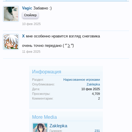
Vagic
Забавно :)
Спойлер
10 фев 2025
X
мне особенно нравится взгляд снеговика
очень точно передано ( ͡° ͜ʖ ͡°)
11 фев 2025
Информация
Раздел:
Нарисованное игроками
Опубликовано:
Zaklepka
Дата:
10 фев 2025
Просмотры:
4,709
Комментарии:
2
More Media
Zaklepka
Галерея:
231