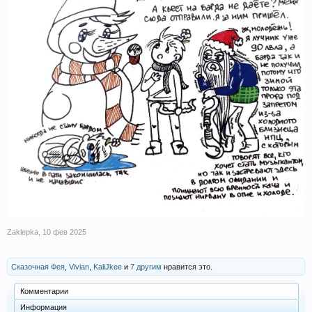
Zaklepka
,
10 фев 2025
Сказочная Фея
,
Vivian
,
KaliJkee
и
7 другим
нравится это.
Комментарии
Информация