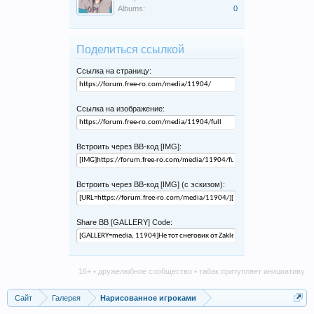
Albums:
0
Поделиться ссылкой
Ссылка на страницу:
Ссылка на изображение:
Встроить через BB-код [IMG]:
Встроить через BB-код [IMG] (с эскизом):
Share BB [GALLERY] Code:
16+ • дружелюбное сообщество • табак притупляет инициативу • ал
Сайт
Галерея
Нарисованное игроками