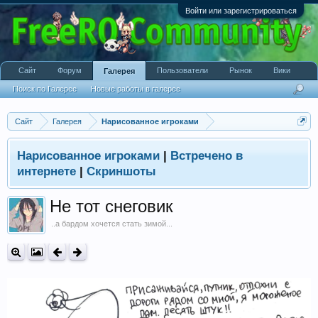
Войти или зарегистрироваться
Сайт
Форум
Пользователи
Рынок
Вики
Галерея
Поиск по Галерее
Новые работы в галерее
Сайт
Галерея
Нарисованное игроками
Нарисованное игроками
|
Встречено в
интернете
|
Скриншоты
Не тот снеговик
..а бардом хочется стать зимой...