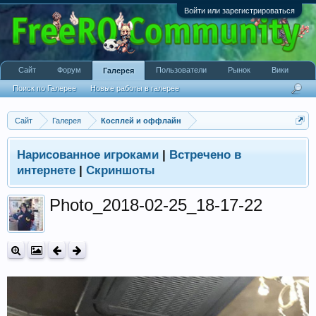
Войти или зарегистрироваться
Сайт
Форум
Пользователи
Рынок
Вики
Галерея
Поиск по Галерее
Новые работы в галерее
Сайт
Галерея
Косплей и оффлайн
Нарисованное игроками
|
Встречено в
интернете
|
Скриншоты
Photo_2018-02-25_18-17-22