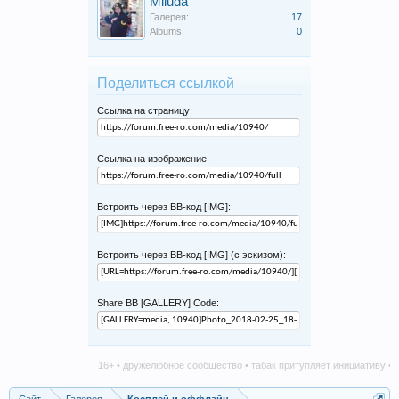
Miluda
Галерея:
17
Albums:
0
Поделиться ссылкой
Ссылка на страницу:
Ссылка на изображение:
Встроить через BB-код [IMG]:
Встроить через BB-код [IMG] (с эскизом):
Share BB [GALLERY] Code:
16+ • дружелюбное сообщество • табак притупляет инициативу • алко