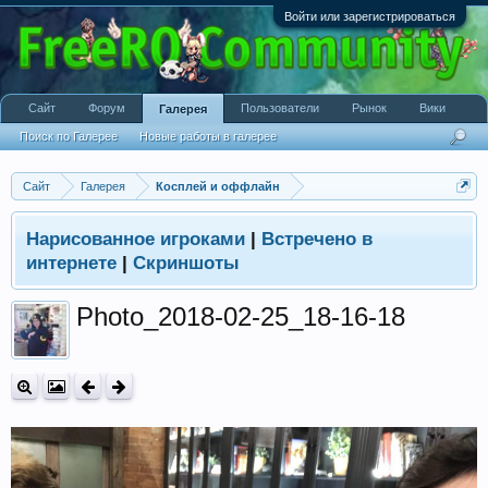
Войти или зарегистрироваться
Сайт
Форум
Пользователи
Рынок
Вики
Галерея
Поиск по Галерее
Новые работы в галерее
Сайт
Галерея
Косплей и оффлайн
Нарисованное игроками
|
Встречено в
интернете
|
Скриншоты
Photo_2018-02-25_18-16-18