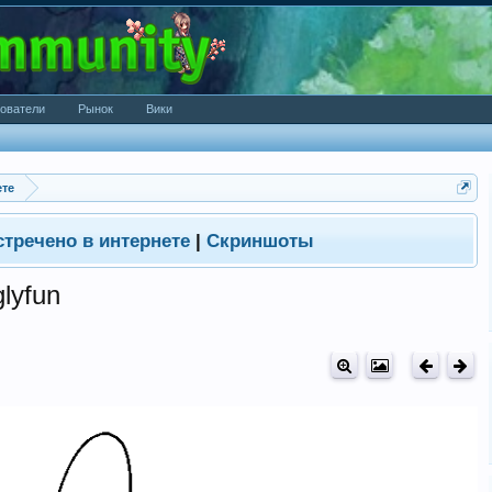
ователи
Рынок
Вики
ете
стречено в интернете
|
Скриншоты
lyfun