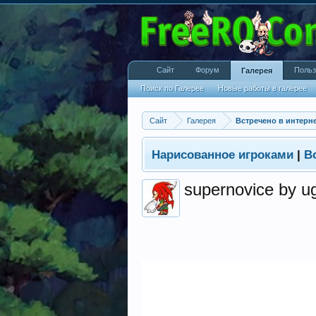
Сайт
Форум
Польз
Галерея
Поиск по Галерее
Новые работы в галерее
Сайт
Галерея
Встречено в интерн
Нарисованное игроками
|
В
supernovice by ug