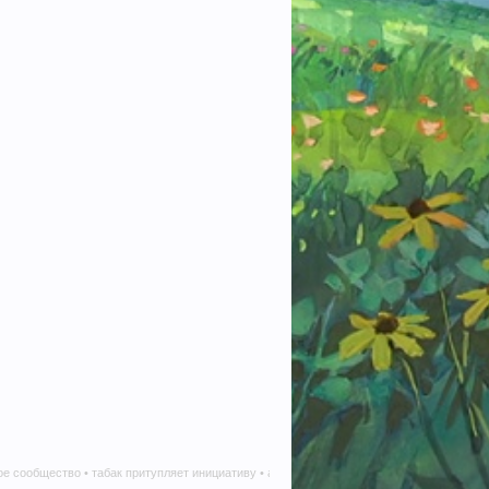
ство • табак притупляет инициативу • алкоголь наносит вред в любом количестве • те