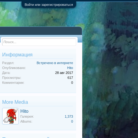
Войти или зарегистрироваться
Информация
Раздел:
Встречено в интернете
Опубликовано:
Hito
Дата:
28 авг 2017
Просмотры:
617
Комментарии:
0
More Media
Hito
Галерея:
1,373
Albums:
0