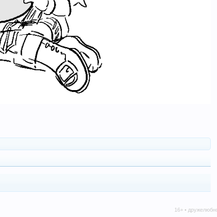
16+ • дружелюбное сообще