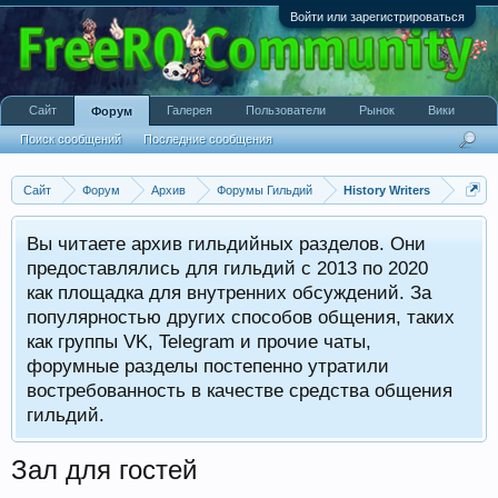
Войти или зарегистрироваться
Сайт
Галерея
Пользователи
Рынок
Вики
Форум
Поиск сообщений
Последние сообщения
Сайт
Форум
Архив
Форумы Гильдий
History Writers
Вы читаете архив гильдийных разделов. Они
предоставлялись для гильдий с 2013 по 2020
как площадка для внутренних обсуждений. За
популярностью других способов общения, таких
как группы VK, Telegram и прочие чаты,
форумные разделы постепенно утратили
востребованность в качестве средства общения
гильдий.
Зал для гостей