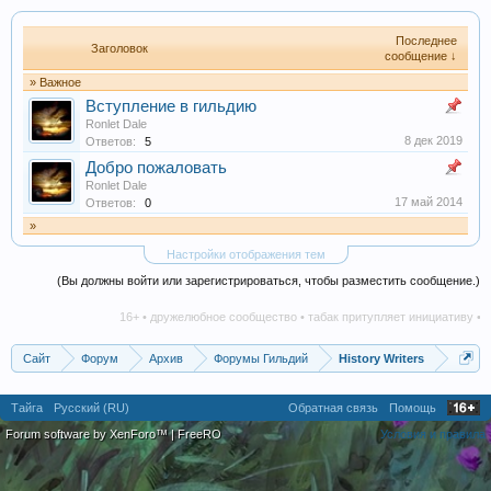
Последнее
Заголовок
сообщение ↓
» Важное
Вступление в гильдию
Ronlet Dale
8 дек 2019
Ответов:
5
Добро пожаловать
Ronlet Dale
17 май 2014
Ответов:
0
»
Настройки отображения тем
(Вы должны войти или зарегистрироваться, чтобы разместить сообщение.)
16+ • дружелюбное сообщество • табак притупляет инициативу • ал
Сайт
Форум
Архив
Форумы Гильдий
History Writers
Тайга
Русский (RU)
Обратная связь
Помощь
Forum software by XenForo™
|
FreeRO
Условия и правила