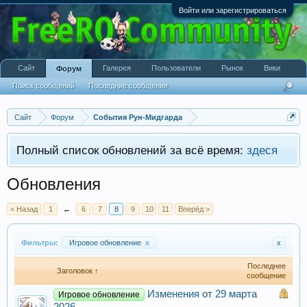
Войти или зарегистрироваться
Сайт
Галерея
Пользователи
Рынок
Вики
Форум
Поиск сообщений
Последние сообщения
Сайт
Форум
События Рун-Мидгарда
Полный список обновлений за всё время:
здеся
Обновления
< Назад
1
←
6
7
8
9
10
11
Вперёд >
Фильтры:
Игровое обновление
x
x
Последнее
Заголовок ↑
сообщение
Изменения от 29 марта
Игровое обновление