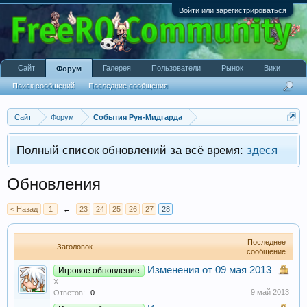
Войти или зарегистрироваться
Сайт
Галерея
Пользователи
Рынок
Вики
Форум
Поиск сообщений
Последние сообщения
Сайт
Форум
События Рун-Мидгарда
Полный список обновлений за всё время:
здеся
Обновления
< Назад
1
←
23
24
25
26
27
28
Последнее
Заголовок
сообщение
Изменения от 09 мая 2013
Игровое обновление
X
9 май 2013
Ответов:
0