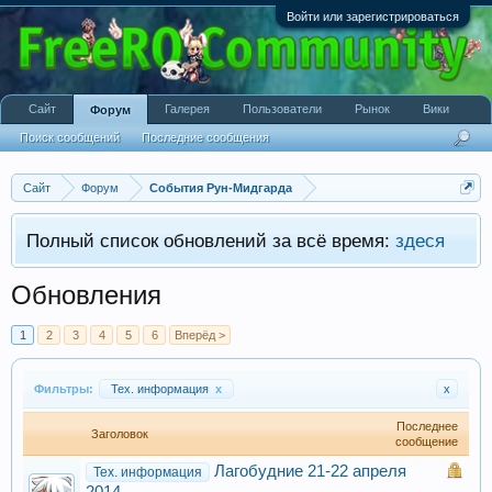
Войти или зарегистрироваться
Сайт
Галерея
Пользователи
Рынок
Вики
Форум
Поиск сообщений
Последние сообщения
Сайт
Форум
События Рун-Мидгарда
Полный список обновлений за всё время:
здеся
Обновления
1
2
3
4
5
6
Вперёд >
Фильтры:
Тех. информация
x
x
Последнее
Заголовок
сообщение
Лагобудние 21-22 апреля
Тех. информация