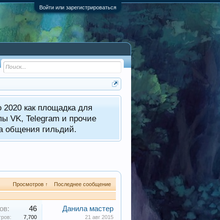
Войти или зарегистрироваться
 2020 как площадка для
пы VK, Telegram и прочие
а общения гильдий.
Просмотров ↑
Последнее сообщение
ов:
46
Данила мастер
ров:
7,700
21 авг 2015