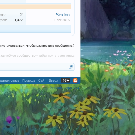
ов:
2
Sexton
ров:
1,472
1 авг 2015
егистрироваться, чтобы разместить сообщение.)
е сообщество • табак притупляет инициативу • алкоголь наносит вред в любом количес
атная связь
Помощь
Сайт
Вверх
Условия и правила