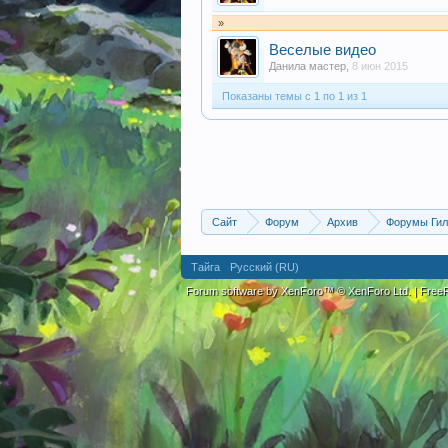
»
Веселые видео
Данила мастер
,
8 июн 2015
Показаны темы с 1 по 1 из 1
Сайт
Форум
Архив
Форумы Гил
Тайга
Русский (RU)
Forum software by XenForo™
© XenForo Ltd.
|
Fre