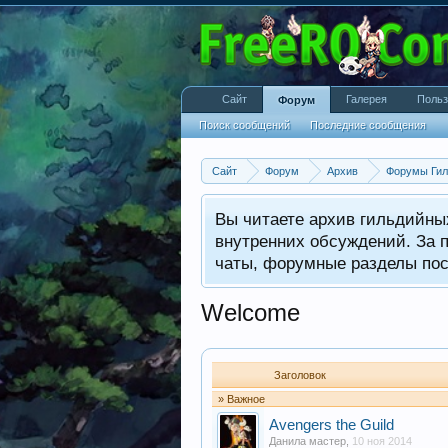
Сайт
Галерея
Польз
Форум
Поиск сообщений
Последние сообщения
Сайт
Форум
Архив
Форумы Гил
Вы читаете архив гильдийных
внутренних обсуждений. За п
чаты, форумные разделы пос
Welcome
Заголовок
» Важное
Avengers the Guild
Данила мастер
,
10 ноя 2014