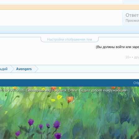
Ответ
Просмот
Настройки отображения тем
(Вы должны войти или зар
16+ • дружелюбно
ьдий
Avengers
Обр
eRO
©
2007-2026. Свободный мир Ragnarok Online. Будьте добрее к окружающим~