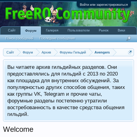
Войти или зарегистрироваться
Сайт
Галерея
Пользователи
Рынок
Вики
Форум
Поиск сообщений
Последние сообщения
Сайт
Форум
Архив
Форумы Гильдий
Avengers
Вы читаете архив гильдийных разделов. Они
предоставлялись для гильдий с 2013 по 2020
как площадка для внутренних обсуждений. За
популярностью других способов общения, таких
как группы VK, Telegram и прочие чаты,
форумные разделы постепенно утратили
востребованность в качестве средства общения
гильдий.
Welcome