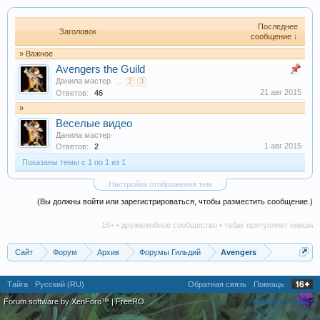
Последнее
Заголовок
сообщение ↓
» Важное
Avengers the Guild
Данила мастер
...
2
3
21 авг 2015
Ответов:
46
»
Веселые видео
Данила мастер
1 авг 2015
Ответов:
2
Показаны темы с 1 по 1 из 1
Настройки отображения тем
(Вы должны войти или зарегистрироваться, чтобы разместить сообщение.)
16+ • дружелюбное сообщество • табак притупляет инициатив
Сайт
Форум
Архив
Форумы Гильдий
Avengers
Тайга
Русский (RU)
Обратная связь
Помощь
Forum software by XenForo™
|
FreeRO
Условия и правила