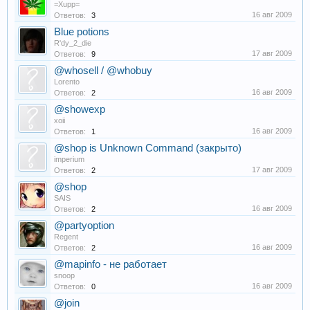
=Xupp=
16 авг 2009
Ответов:
3
Blue potions
R'dy_2_die
17 авг 2009
Ответов:
9
@whosell / @whobuy
Lorento
16 авг 2009
Ответов:
2
@showexp
xoii
16 авг 2009
Ответов:
1
@shop is Unknown Command (закрыто)
imperium
17 авг 2009
Ответов:
2
@shop
SAIS
16 авг 2009
Ответов:
2
@partyoption
Regent
16 авг 2009
Ответов:
2
@mapinfo - не работает
snoop
16 авг 2009
Ответов:
0
@join