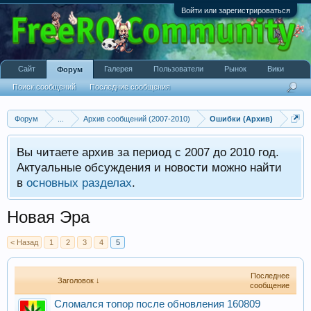
Войти или зарегистрироваться
Сайт
Галерея
Пользователи
Рынок
Вики
Форум
Поиск сообщений
Последние сообщения
Форум
...
Архив сообщений (2007-2010)
Ошибки (Архив)
Вы читаете архив за период с 2007 до 2010 год.
Актуальные обсуждения и новости можно найти
в
основных разделах
.
Новая Эра
< Назад
1
2
3
4
5
Последнее
Заголовок ↓
сообщение
Cломался топор после обновления 160809