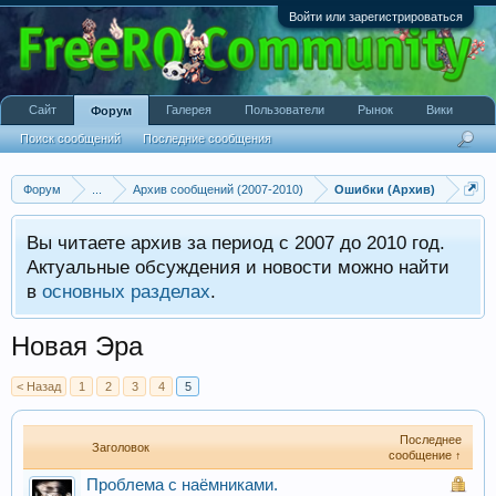
Войти или зарегистрироваться
Сайт
Галерея
Пользователи
Рынок
Вики
Форум
Поиск сообщений
Последние сообщения
Форум
...
Архив сообщений (2007-2010)
Ошибки (Архив)
Вы читаете архив за период с 2007 до 2010 год.
Актуальные обсуждения и новости можно найти
в
основных разделах
.
Новая Эра
< Назад
1
2
3
4
5
Последнее
Заголовок
сообщение ↑
Проблема с наёмниками.