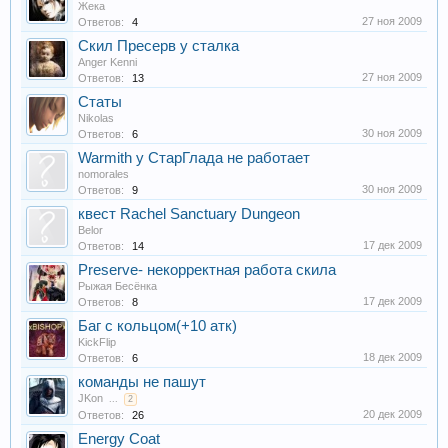
Жека
27 ноя 2009
Ответов:
4
Скил Пресерв у сталка
Anger Kenni
27 ноя 2009
Ответов:
13
Статы
Nikolas
30 ноя 2009
Ответов:
6
Warmith у СтарГлада не работает
nomorales
30 ноя 2009
Ответов:
9
квест Rachel Sanctuary Dungeon
Belor
17 дек 2009
Ответов:
14
Preserve- некорректная работа скила
Рыжая Бесёнка
17 дек 2009
Ответов:
8
Баг с кольцом(+10 атк)
KickFlip
18 дек 2009
Ответов:
6
команды не пашут
JKon
...
2
20 дек 2009
Ответов:
26
Energy Coat