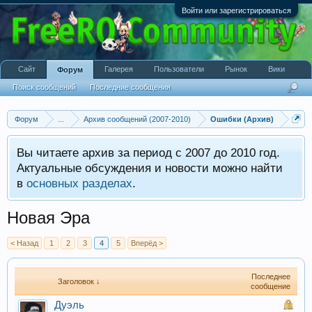
Войти или зарегистрироваться
Сайт
Галерея
Пользователи
Рынок
Вики
Форум
Поиск сообщений
Последние сообщения
Форум
...
Архив сообщений (2007-2010)
Ошибки (Архив)
Вы читаете архив за период с 2007 до 2010 год.
Актуальные обсуждения и новости можно найти
в
основных разделах
.
Новая Эра
< Назад
1
2
3
4
5
Вперёд >
Последнее
Заголовок ↓
сообщение
Дуэль