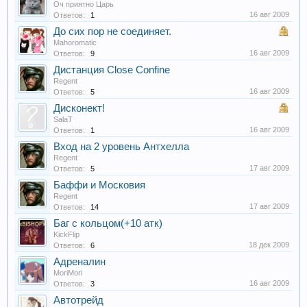
Оч приятно Царь
16 авг 2009
Ответов:
1
До сих пор не соединяет.
Mahoromatic
16 авг 2009
Ответов:
9
Дистанция Close Confine
Regent
16 авг 2009
Ответов:
5
Дисконект!
SalaT
16 авг 2009
Ответов:
1
Вход на 2 уровень Антхелла
Regent
17 авг 2009
Ответов:
5
Баффи и Московия
Regent
17 авг 2009
Ответов:
14
Баг с кольцом(+10 атк)
KickFlip
18 дек 2009
Ответов:
6
Адреналин
MoriMori
16 авг 2009
Ответов:
3
Автотрейд