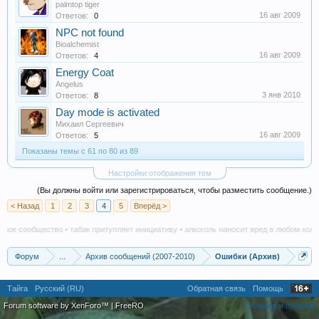
palmtop tiger
16 авг 2009
Ответов:
0
NPC not found
Bioalchemist
16 авг 2009
Ответов:
4
Energy Coat
Angelus
3 янв 2010
Ответов:
8
Day mode is activated
Михаил Сергеевич
16 авг 2009
Ответов:
5
Показаны темы с 61 по 80 из 89
Настройки отображения тем
(Вы должны войти или зарегистрироваться, чтобы разместить сообщение.)
< Назад
1
2
3
4
5
Вперёд >
ое сообщество • табак притупляет инициативу • алкоголь наносит вред в любом количе
Форум
...
Архив сообщений (2007-2010)
Ошибки (Архив)
Тайга
Русский (RU)
Обратная связь
Помощь
Forum software by XenForo™
|
FreeRO
Условия и правила