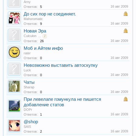
Arny
16 авг 2009
Ответов:
5
До сих пор не соединяет.
Mahoromatic
16 авг 2009
Ответов:
9
Новая Эра
Culculon
...
2
16 авг 2009
Ответов:
26
Моб и Айтем инфо
rater
16 авг 2009
Ответов:
0
Невозможно выставить автоскупку
Luck
16 авг 2009
Ответов:
0
Чаты
Sharap
16 авг 2009
Ответов:
0
При левелапе гомункула не пишется
добавление статов
DOPr
16 авг 2009
Ответов:
1
@shop
SAIS
16 авг 2009
Ответов:
2