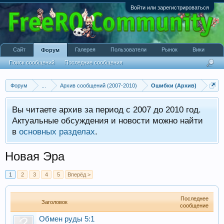
Войти или зарегистрироваться
Сайт
Галерея
Пользователи
Рынок
Вики
Форум
Поиск сообщений
Последние сообщения
Форум
...
Архив сообщений (2007-2010)
Ошибки (Архив)
Вы читаете архив за период с 2007 до 2010 год.
Актуальные обсуждения и новости можно найти
в
основных разделах
.
Новая Эра
1
2
3
4
5
Вперёд >
Последнее
Заголовок
сообщение
Обмен руды 5:1