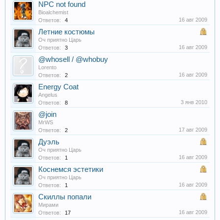
NPC not found
Bioalchemist
16 авг 2009
Ответов:
4
Летние костюмы
Оч приятно Царь
16 авг 2009
Ответов:
3
@whosell / @whobuy
Lorento
16 авг 2009
Ответов:
2
Energy Coat
Angelus
3 янв 2010
Ответов:
8
@join
MrWS
17 авг 2009
Ответов:
2
Дуэль
Оч приятно Царь
16 авг 2009
Ответов:
1
Коснемся эстетики
Оч приятно Царь
16 авг 2009
Ответов:
1
Скиллы попали
Мирами
16 авг 2009
Ответов:
17