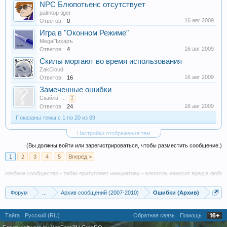
NPC Блюпотьенс отсутствует
palmtop tiger
16 авг 2009
Ответов:
0
Игра в "Оконном Режиме"
MegaПихаръ
16 авг 2009
Ответов:
4
Скилы моргают во время использования
ZakCloud
16 авг 2009
Ответов:
16
Замеченные ошибки
Скайла
...
2
16 авг 2009
Ответов:
24
Показаны темы с 1 по 20 из 89
Настройки отображения тем
(Вы должны войти или зарегистрироваться, чтобы разместить сообщение.)
1
2
3
4
5
Вперёд >
елюбное сообщество • табак притупляет инициативу • алкоголь наносит вред в любом к
Форум
...
Архив сообщений (2007-2010)
Ошибки (Архив)
Тайга
Русский (RU)
Обратная связь
Помощь