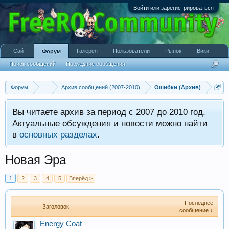
Войти или зарегистрироваться
Сайт
Галерея
Пользователи
Рынок
Вики
Форум
Поиск сообщений
Последние сообщения
Форум
...
Архив сообщений (2007-2010)
Ошибки (Архив)
Вы читаете архив за период с 2007 до 2010 год.
Актуальные обсуждения и новости можно найти
в
основных разделах
.
Новая Эра
1
2
3
4
5
Вперёд >
Последнее
Заголовок
сообщение ↓
Energy Coat