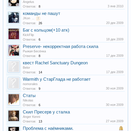
Angelus
3 янв 2010
Ответов:
8
команды не пашут
JKon
...
2
20 дек 2009
Ответов:
26
Баг с кольцом(+10 атк)
KickFlip
18 дек 2009
Ответов:
6
Preserve- некорректная работа скила
Рыжая Бесёнка
17 дек 2009
Ответов:
8
квест Rachel Sanctuary Dungeon
Belor
17 дек 2009
Ответов:
14
Warmith у СтарГлада не работает
nomorales
30 ноя 2009
Ответов:
9
Статы
Nikolas
30 ноя 2009
Ответов:
6
Скил Пресерв у сталка
Anger Kenni
27 ноя 2009
Ответов:
13
Проблема с наёмниками.