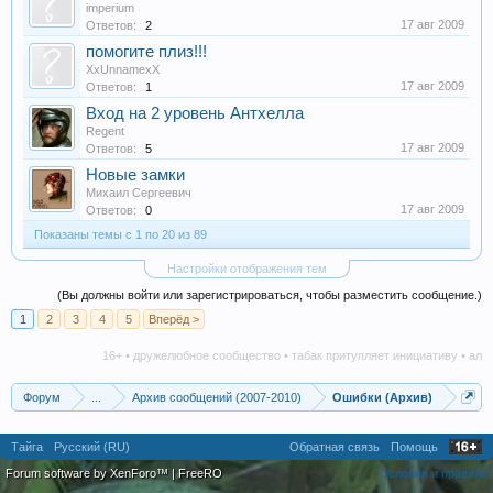
imperium
17 авг 2009
Ответов:
2
помогите плиз!!!
XxUnnamexX
17 авг 2009
Ответов:
1
Вход на 2 уровень Антхелла
Regent
17 авг 2009
Ответов:
5
Новые замки
Михаил Сергеевич
17 авг 2009
Ответов:
0
Показаны темы с 1 по 20 из 89
Настройки отображения тем
(Вы должны войти или зарегистрироваться, чтобы разместить сообщение.)
1
2
3
4
5
Вперёд >
16+ • дружелюбное сообщество • табак притупляет инициативу • алкого
Форум
...
Архив сообщений (2007-2010)
Ошибки (Архив)
Тайга
Русский (RU)
Обратная связь
Помощь
Forum software by XenForo™
|
FreeRO
Условия и правила