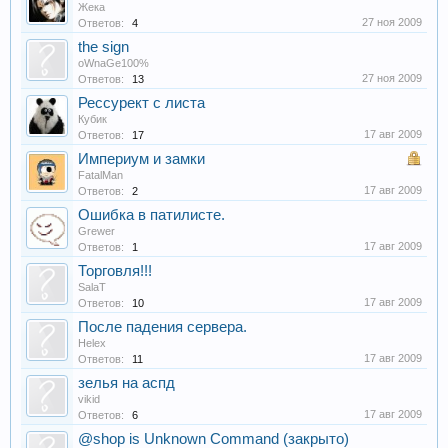
Жека
27 ноя 2009
Ответов:
4
the sign
oWnaGe100%
27 ноя 2009
Ответов:
13
Рессурект с листа
Кубик
17 авг 2009
Ответов:
17
Империум и замки
FatalMan
17 авг 2009
Ответов:
2
Ошибка в патилисте.
Grewer
17 авг 2009
Ответов:
1
Торговля!!!
SalaT
17 авг 2009
Ответов:
10
После падения сервера.
Helex
17 авг 2009
Ответов:
11
зелья на аспд
vikid
17 авг 2009
Ответов:
6
@shop is Unknown Command (закрыто)